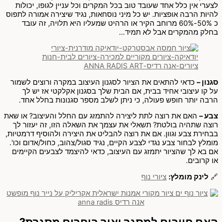
לצערי אין כלל אחד שעובד טוב בכל המקרים וכל עניין לגופו, יכולות
להיות הרבה אופציות. יש כל מיני נוסחאות, נגיד שיצירה אמורה לתפוס
כ 50%-60% מרוחב הקיר או הרהיט שמעליו היא תלויה, זה עובד
בחלק מהמקרים אבל לא תמיד…
סגנון –
כדאי להתאים את הציור לסגנון העיצוב במקרה ורוצים לשמור
על קו עיצובי אחיד בבית, אם הבית שלך בסגנון אקלקטי אז יש לך
הרבה יותר חופש פעולה, כי ניתן לשלב מספר סגנונות בחלל אחד.
צבע –
האם את רוצה לתת ליצירה להתמזג עם החלל והעיצוב? או שאת
רוצה שתהיה בולטת? תשאלי את עצמך את השאלה הזו, זה יעזור לך
בבחירת צבע וגוון. אם את רוצה להבליט את היצירה ולהוסיף דרמטיות,
מומלץ לבחור צבע נגדי לצבע הקיים, נגיד סגול/צהוב, כחול/אדום וכו'.
אם בא לך שהציור יתמזג עם העיצוב, כדאי להיצמד לצבעים הקיימים
או קרובים.
🔗
לינק מומלץ:
ציורי נוף
האם חייבים למסגר ואיך בוחרים מסגרת?