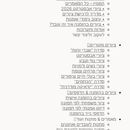
המגזין – כל המאמרים
• ציורי אבסטרקט 2026
• מדריך לרכישת ציורים
• עיצוב ג'פנדי ואמנות
• ציורים בהזמנה איך זה עובד?
אודות ותערוכות
לעקוב וליצור קשר
ציורים מקוריים
סדרה "שברי זהות"
ציורי אבסטרקט
ציורי נוף וטבע
ציורי נשים ודמויות
ציורי פרחים וצומח
ציורי בעלי חיים וציפורים
סדרה "הכתמים"
סדרה "יודאיקה מודרנית"
ציורים בהזמנה & הדפסים
ציורים בהזמנה אישית
ציור משפחתי לפי תמונה
דיוקן אמנותי לפי תמונה
הדפסי נייר בהזמנה
מאמרים & מתנות ועוד
מתנות לעובדים וארגונים
מתנה יוקרתית לחנוכת בית