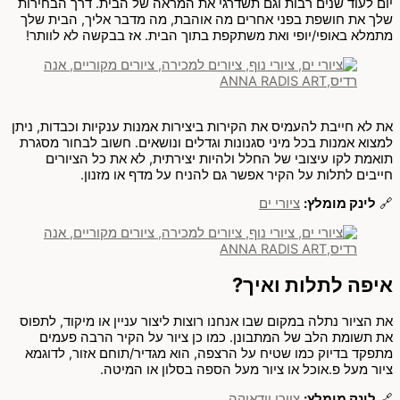
יום לעוד שנים רבות וגם תשדרגי את המראה של הבית. דרך הבחירות
שלך את חושפת בפני אחרים מה אוהבת, מה מדבר אליך, הבית שלך
מתמלא באופי/יופי ואת משתקפת בתוך הבית. אז בבקשה לא לוותר!
את לא חייבת להעמיס את הקירות ביצירות אמנות ענקיות וכבדות, ניתן
למצוא אמנות בכל מיני סגנונות וגדלים ונושאים. חשוב לבחור מסגרת
תואמת לקו עיצובי של החלל ולהיות יצירתית, לא את כל הציורים
חייבים לתלות על הקיר אפשר גם להניח על מדף או מזנון.
🔗
לינק מומלץ:
ציורי ים
איפה לתלות ואיך?
את הציור נתלה במקום שבו אנחנו רוצות ליצור עניין או מיקוד, לתפוס
את תשומת הלב של המתבונן. כמו כן ציור על הקיר הרבה פעמים
מתפקד בדיוק כמו שטיח על הרצפה, הוא מגדיר/תוחם אזור, לדוגמא
ציור מעל פ.אוכל או ציור מעל הספה בסלון או המיטה.
🔗
לינק מומלץ:
ציורי יודאיקה