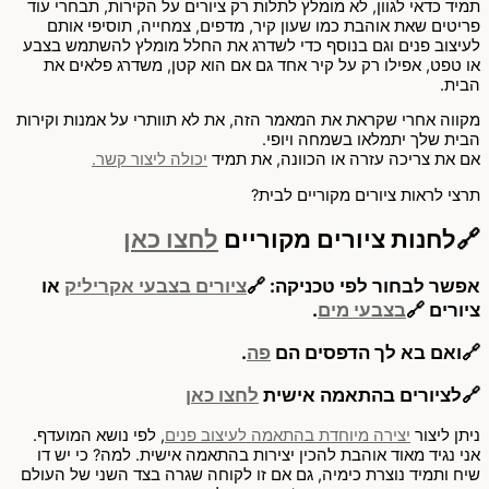
תמיד כדאי לגוון, לא מומלץ לתלות רק ציורים על הקירות, תבחרי עוד
פריטים שאת אוהבת כמו שעון קיר, מדפים, צמחייה, תוסיפי אותם
לעיצוב פנים וגם בנוסף כדי לשדרג את החלל מומלץ להשתמש בצבע
או טפט, אפילו רק על קיר אחד גם אם הוא קטן, משדרג פלאים את
הבית.
מקווה אחרי שקראת את המאמר הזה, את לא תוותרי על אמנות וקירות
הבית שלך יתמלאו בשמחה ויופי.
אם את צריכה עזרה או הכוונה, את תמיד
יכולה ליצור קשר.
תרצי לראות ציורים מקוריים לבית?
🔗לחנות ציורים מקוריים
לחצו כאן
אפשר לבחור לפי טכניקה:
🔗
ציורים בצבעי אקריליק
או
ציורים 🔗
בצבעי מים
.
🔗ואם בא לך
הדפסים
הם
פה
.
🔗לציורים בהתאמה אישית
לחצו כאן
ניתן ליצור
יצירה מיוחדת בהתאמה לעיצוב פנים
, לפי נושא המועדף.
אני נגיד מאוד אוהבת להכין יצירות בהתאמה אישית. למה? כי יש דו
שיח ותמיד נוצרת כימיה, גם אם זו לקוחה שגרה בצד השני של העולם