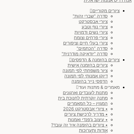
אנה רדיס אמנות ישראלית
ציורים מקוריים
סדרה "שברי זהות"
ציורי אבסטרקט
ציורי נוף וטבע
ציורי נשים ודמויות
ציורי פרחים וצומח
ציורי בעלי חיים וציפורים
סדרה "הכתמים"
סדרה "יודאיקה מודרנית"
ציורים בהזמנה & הדפסים
ציורים בהזמנה אישית
ציור משפחתי לפי תמונה
דיוקן אמנותי לפי תמונה
הדפסי נייר בהזמנה
מאמרים & מתנות ועוד
מתנות לעובדים וארגונים
מתנה יוקרתית לחנוכת בית
המגזין – כל המאמרים
• ציורי אבסטרקט 2026
• מדריך לרכישת ציורים
• עיצוב ג'פנדי ואמנות
• ציורים בהזמנה איך זה עובד?
אודות ותערוכות