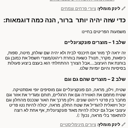
🔗
לינק מומלץ:
ציורי פרחים וצמחים
כדי שזה יהיה יותר ברור, הנה כמה דוגמאות:
משמעות הפריטים בחיינו
שלב 1 – מוצרים פונקציונליים
זה יראה לך מוזר אם תיכנסי לבית ולא יהיה שם שולחן, מיטה, ספות,
כיסאות, מקרר, תנור? כשאת בוחרת ריהוט/מוצרי חשמל את כמובן גם
בוחנת את העיצוב….אבל הצורך ההתחלתי הוא בעצם ביצוע פעולות
בסיסיות והיום יומיות שלנו.
שלב 2 – מוצרים שהם גם וגם
שטיח, וילון, מראה, הם פונקציונליים וגם מוסיפים יופי ואסתטיקה.
שטיח מחמם את האווירה וגם את הרגליים, תוחם ומגדיר את אזור וגם
מחבר בין פרטי ריהוט שונים. וילון מרכך את האור שנכנס מהחלון וגם
יכול ויזואלית להגדיל את שטח החלון. מראה, יכולה להיות נטו פריט
עיצובי אבל גם יכולה להיות מאוד פונקציונלית, אף אחת לא רוצה
להתאפר בלי מראה, נכון? :).
🔗
לינק מומלץ:
ציורים מינימליסטיים