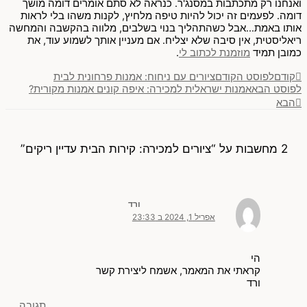
ואנחנו רק מתכתבות במסנג'ר. כנראה לא סתם אומרים דומה מושך
דומה. לפעמים זה יכול להיות טיפה מלחיץ, לקנות משהו בלי לראות
אותו באמת…אבל כשהתהליך בנוי בשלבים, מלווה בהקשבה והמחשה
ריאליסטית, אין סיבה שלא יצליח. אם מעניין אותך לשמוע עוד, את
כמובן תמיד
מוזמנת לכתוב לי
.
קודם
לפוסט הקודם
ציורים עם ניחוח: אמנות פרחונית לבית
לפוסט הבא
אמנות ישראלית למכירה: איפה קונים אמנות מקורית?
הבא
2 מחשבות על “ציורים למכירה: קירות הבית עדיין ריקים”
ורד
אפריל 1, 2024 ב 23:33
הי
קראתי את המאמר, אשמח ליצירת קשר
ורד
תגובה