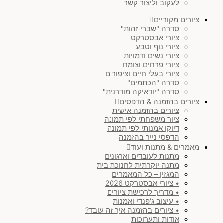
לעקוב וליצור קשר
ציורים מקוריים
סדרה "שברי זהות"
ציורי אבסטרקט
ציורי נוף וטבע
ציורי נשים ודמויות
ציורי פרחים וצומח
ציורי בעלי חיים וציפורים
סדרה "הכתמים"
סדרה "יודאיקה מודרנית"
ציורים בהזמנה & הדפסים
ציורים בהזמנה אישית
ציור משפחתי לפי תמונה
דיוקן אמנותי לפי תמונה
הדפסי נייר בהזמנה
מאמרים & מתנות ועוד
מתנות לעובדים וארגונים
מתנה יוקרתית לחנוכת בית
המגזין – כל המאמרים
• ציורי אבסטרקט 2026
• מדריך לרכישת ציורים
• עיצוב ג'פנדי ואמנות
• ציורים בהזמנה איך זה עובד?
אודות ותערוכות