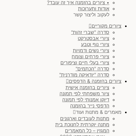
• ציורים בהזמנה איך זה עובד?
אודות ותערוכות
לעקוב וליצור קשר
ציורים מקוריים
סדרה "שברי זהות"
ציורי אבסטרקט
ציורי נוף וטבע
ציורי נשים ודמויות
ציורי פרחים וצומח
ציורי בעלי חיים וציפורים
סדרה "הכתמים"
סדרה "יודאיקה מודרנית"
ציורים בהזמנה & הדפסים
ציורים בהזמנה אישית
ציור משפחתי לפי תמונה
דיוקן אמנותי לפי תמונה
הדפסי נייר בהזמנה
מאמרים & מתנות ועוד
מתנות לעובדים וארגונים
מתנה יוקרתית לחנוכת בית
המגזין – כל המאמרים