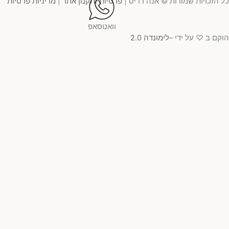
 הזכויות שמורות © אנה רדיס |
פרטיות ותקנון אתר
|
מדיניות פרטיות
וואטסאפ
קם ב ♡ על ידי –
לימונדה 2.0