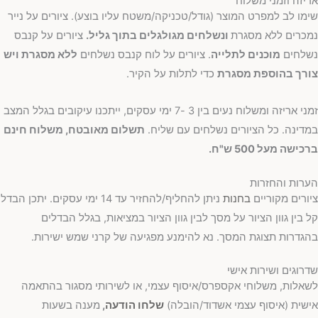
אריזה וזמני משלוח
שימו לב למפרט המוצר (גודל/טכניקה/משטח עליו בוצע). ציורים על נייר
נמכרים ללא מסגרת
ונשלחים מגולגלים בתוך גליל.
ציורים על קנבס
נשלחים
מוכנים לתלייה
. ציורים על לוח קנבס נשלחים
ללא מסגרת ויש
צורך בהוספת מסגרת
כדי לתלות על הקיר.
זמני אריזה ומשלוח נעים בין 3 -7 ימי עסקים, ייתכנו עיקובים בגלל המצב
במדינה. כל הציורים נשלחים עם שליח.
תשלום מאובטח, משלוח חינם
ברכישה מעל 500 ש"ח.
הערות והחזרות
ציורים מקוריים
בחנות
ניתן להחליף/להחזיר עד 14 ימי עסקים. יתכן הבדל
קל בין גוון הציור על מסך לבין גוון הציור במציאות, בגלל הבדלים
בהגדרות תצוגת המסך. נא להימנע מפגיעה של קרני שמש ישירות.
שדרוגים ושירות אישי
לשאלות, משלוחי אקספרס/איסוף עצמי, או לשירותי מסגור בהתאמה
אישית (איסוף עצמי אשדוד/הובלה)
שלחו הודעה
,
מענה בשעות