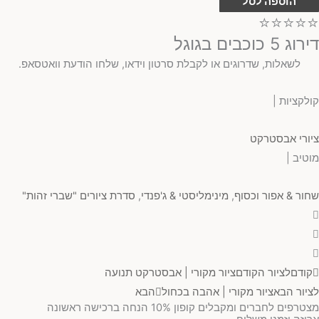
הוספה לסל
⭐⭐⭐⭐⭐
דירוג 5 כוכבים בגוגל
לשאלות, שדרוגים או לקבלת סרטון וידאו, שלחו הודעת וואטסאפ.
קולקציות |
ציורי אבסטרקט
מוטיב |
שחור & אפור וכסוף
,
מינימליסטי & ג'פנדי
,
סדרת ציורים "שברי זהות"
קודם
לציור הקודם
ציור מקורי | אבסטרקט תנועה
לציור הבא
ציור מקורי | אהבה בכחול
הבא
מצטרפים לחברים ומקבלים קופון 10% הנחה ברכישה ראשונה