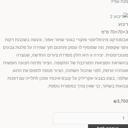
מנח וגודל
ריבוע
70x70x3 ס"מ
אבסטרקט מינימליסטי ומקורי בגווני שחור-אפור, ונעשה בשכבות דקות
וחצי שקופות, מה שמוסיף לו עומק ותחכום תוך שמירה על פלטת צבעים
מונוכרומטית. יצירה זו היא חלק מסדרת ציורים החדשה, שנוצרה
בהשראת המציאות המורכבת של התקופה. הציור מדמה תנועה חופשית
ואנרגיה זורמת, לפני שהכול השתנה, הציור מנסה לתפוס את הרגע
שלפני. בוצע בצבעי אקריליק על קנבס איכותי ומוכן לתלייה עם דפנות
צבועות בשחור, כך שאין צורך במסגרת נוספת.
₪
3,700