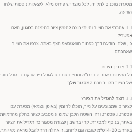
מסגרת מוכנים לתלייה. לכל מוצר יש פירוט מלא, לשאלות נוספות שלחו
הודעה.
אהבתי את הציור והייתי רוצה להזמין ציור בהזמנה בסגנון, האם
אפשרי?
כן, שלחו הודעה דרך כפתור הוואטסאפ הצף באתר. צרפו את הציור
שאהבתם.
מדריך מידות
כל המידות באתר הם בס"מ ומתייחסות נטו לגודל נייר או קנבס. גודל סופי
של הציור תלוי בצורת
המסגור שלך
.
רוצה להגדיל את הציור?
לציורים שמבוצעים על נייר, תוכלו להזמין (באופן עצמאי) מסגרת עם
פספרטו. פספרטו זהו השטח הלבן שמופיע מסביב לציור בחלק מהדמויות
באתר, בנוסף למסגרת. קחי בחשבון שצורת מסגור כזו תגדיל את הציור
בערך ב 14-20ס"מ לגובה וגם לרוחב. זו אחלה דרך לקבל מראה נקי יותר,