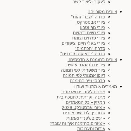
לעקוב וליצור קשר
ציורים מקוריים
סדרה "שברי זהות"
ציורי אבסטרקט
ציורי נוף וטבע
ציורי נשים ודמויות
ציורי פרחים וצומח
ציורי בעלי חיים וציפורים
סדרה "הכתמים"
סדרה "יודאיקה מודרנית"
ציורים בהזמנה & הדפסים
ציורים בהזמנה אישית
ציור משפחתי לפי תמונה
דיוקן אמנותי לפי תמונה
הדפסי נייר בהזמנה
מאמרים & מתנות ועוד
מתנות לעובדים וארגונים
מתנה יוקרתית לחנוכת בית
המגזין – כל המאמרים
• ציורי אבסטרקט 2026
• מדריך לרכישת ציורים
• עיצוב ג'פנדי ואמנות
• ציורים בהזמנה איך זה עובד?
אודות ותערוכות