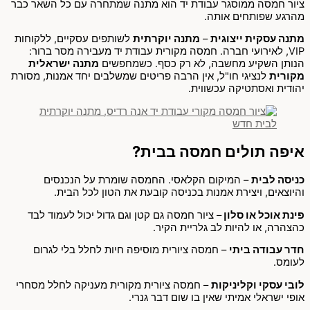
ציור חמסה ממוסגר עבודת יד הוא מתנה שמתחרה עם כל השאר כבר
מהרגע שפותחים אותה.
מתנה עסקית ייצוגית
–
מתנה יוקרתית
לשותפים עסקיים, ללקוחות
VIP, לאירועי חברה. חמסה מקורית עבודת יד מעבירה מסר ברור:
הנותן השקיע מחשבה, לא רק כסף. כשמחפשים
מתנה ישראלית
מקורית
לנציגי חו"ל, אין הרבה פריטים שמשלבים יחד אמנות, מסורת
יהודית ואסתטיקה עכשווית.
איפה תולים חמסה בבית?
כניסה לבית
– המיקום הקלאסי. החמסה שומרת על הנכנסים
והיוצאים, ויצירת אמנות בכניסה קובעת את הטון לכל הבית.
פינת אוכל או סלון
– ציור חמסה גם קטן וגם גדול יכול לעמוד לבד
כהצהרה, או להיות לב גלריית הקיר.
חדר עבודה ביתי
– חמסה ציורית מוסיפה חיות לחלל בלי לגרום
לעומס.
לובי עסקי וקליניקות
– חמסה ציורית מקורית מעניקה לחלל מסחרי
אופי ישראלי אמיתי שאין בו שום דבר גנרי.