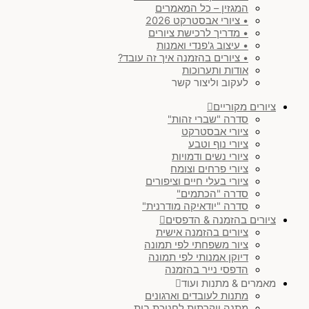
המגזין – כל המאמרים
• ציורי אבסטרקט 2026
• מדריך לרכישת ציורים
• עיצוב ג'פנדי ואמנות
• ציורים בהזמנה איך זה עובד?
אודות ותערוכות
לעקוב וליצור קשר
ציורים מקוריים
סדרה "שברי זהות"
ציורי אבסטרקט
ציורי נוף וטבע
ציורי נשים ודמויות
ציורי פרחים וצומח
ציורי בעלי חיים וציפורים
סדרה "הכתמים"
סדרה "יודאיקה מודרנית"
ציורים בהזמנה & הדפסים
ציורים בהזמנה אישית
ציור משפחתי לפי תמונה
דיוקן אמנותי לפי תמונה
הדפסי נייר בהזמנה
מאמרים & מתנות ועוד
מתנות לעובדים וארגונים
מתנה יוקרתית לחנוכת בית