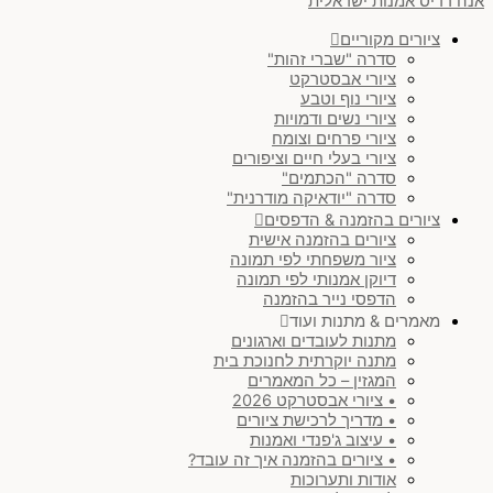
אנה רדיס אמנות ישראלית
ציורים מקוריים
סדרה "שברי זהות"
ציורי אבסטרקט
ציורי נוף וטבע
ציורי נשים ודמויות
ציורי פרחים וצומח
ציורי בעלי חיים וציפורים
סדרה "הכתמים"
סדרה "יודאיקה מודרנית"
ציורים בהזמנה & הדפסים
ציורים בהזמנה אישית
ציור משפחתי לפי תמונה
דיוקן אמנותי לפי תמונה
הדפסי נייר בהזמנה
מאמרים & מתנות ועוד
מתנות לעובדים וארגונים
מתנה יוקרתית לחנוכת בית
המגזין – כל המאמרים
• ציורי אבסטרקט 2026
• מדריך לרכישת ציורים
• עיצוב ג'פנדי ואמנות
• ציורים בהזמנה איך זה עובד?
אודות ותערוכות