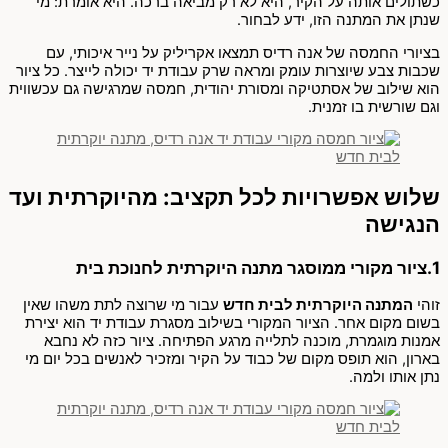
כשתולים אותה על הקיר, היא לא רק מביאה ברכה. היא אומרת: מי
שנתן את המתנה הזו, ידע לבחור.
בציורי החמסה של אנה רדיס תמצאו אקריליק על נייר איכותי, עם
שכבות צבע שיוצרות עומק ומראה שרק עבודת יד יכולה לייצר. כל ציור
הוא שילוב של אסתטיקה ומסורת יהודית, חמסה שמרגישה גם עכשווית
וגם שורשית בו זמנית.
שלוש אפשרויות לכל תקציב: מהיוקרתית ועד
הנגישה
1.ציור מקורי ממוסגר מתנה היוקרתית לחנוכת בית
זוהי
המתנה היוקרתית לבית חדש
עבור מי שרוצה לתת משהו שאין
בשום מקום אחר. הציור המקורי בשילוב מסגרת עבודת יד הוא יצירת
אמנות מוגמרת, מוכנה לתלייה מרגע הפתיחה. ציור כזה לא נחבא
בארון, הוא תופס מקום של כבוד על הקיר ומזכיר לאנשים בכל יום מי
נתן אותו ולמה.