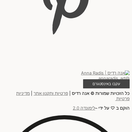
@annaradis_art
עקבו באינסטגרם
כל הזכויות שמורות © אנה רדיס |
פרטיות ותקנון אתר
|
מדיניות
פרטיות
הוקם ב ♡ על ידי –
לימונדה 2.0