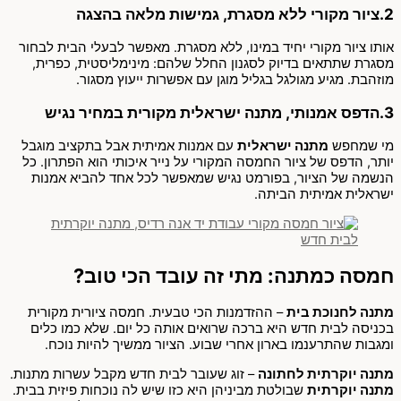
2.ציור מקורי ללא מסגרת, גמישות מלאה בהצגה
אותו ציור מקורי יחיד במינו, ללא מסגרת. מאפשר לבעלי הבית לבחור
מסגרת שתתאים בדיוק לסגנון החלל שלהם: מינימליסטית, כפרית,
מוזהבת. מגיע מגולגל בגליל מוגן עם אפשרות ייעוץ מסגור.
3.הדפס אמנותי, מתנה ישראלית מקורית במחיר נגיש
מי שמחפש
מתנה ישראלית
עם אמנות אמיתית אבל בתקציב מוגבל
יותר, הדפס של ציור החמסה המקורי על נייר איכותי הוא הפתרון. כל
הנשמה של הציור, בפורמט נגיש שמאפשר לכל אחד להביא אמנות
ישראלית אמיתית הביתה.
חמסה כמתנה: מתי זה עובד הכי טוב?
מתנה לחנוכת בית
– ההזדמנות הכי טבעית. חמסה ציורית מקורית
בכניסה לבית חדש היא ברכה שרואים אותה כל יום. שלא כמו כלים
ומגבות שהתרענמו בארון אחרי שבוע. הציור ממשיך להיות נוכח.
מתנה יוקרתית לחתונה
– זוג שעובר לבית חדש מקבל עשרות מתנות.
מתנה יוקרתית
שבולטת מביניהן היא כזו שיש לה נוכחות פיזית בבית.