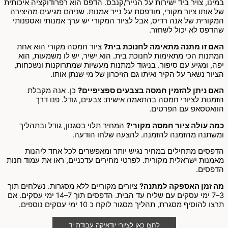
במינו, צויר ביד ישירות על הנייר/קנבס. הדפס הוא רפרודוקציה איכותית
של אותו ציור מקורי, מודפסת על נייר אמנות. שניהם מגיעים מהיצירה
המקורית של אנה רדיס, אבל לציור המקורי יש ערך אמנותי ואספנותי
שהדפס לא יכול לשחזר.
האם זו מתנה מתאימה לחנוכת בית?
ציור חמסה מקורי הוא אחת
המתנות הכי מתאימות לחנוכת בית. הוא ישיר, יש לו משמעות, הוא
יפה, ומגיע עם סיפור. בניגוד למתנות מעשיות שמתרוקנות ונשכחות,
הציור נשאר על הקיר ואיתו גם הזיכרון של מי שנתן אותו.
האם ניתן להזמין חמסה בצבעים ספציפיים?
כן. אנה מקבלת
הזמנות לציורי חמסה בהתאמה אישית: צבעים, גודל. פנו דרך
הוואטסאפ עם הפרטים.
כמה עולה ציור חמסה מקורי?
המחיר תלוי בסגנון, גודל ובתהליך
ומשתנה מהזמנה להזמנה. להצעה שלחו הודעה.
הדפסים מתחילים במחיר נגיש יותר ומאפשרים לכל אחד ליהנות
מאמנות ישראלית מקורית. לפרטי מחירים עדכניים, ראו את עמוד חנות
הדפסים.
מה זמן האספקה למתנה?
ציורים מקוריים ללא מסגרות. נשלחים תוך
3–7 ימי עסקים עם שליח עד הבית. הדפסים תוך 7–14 ימי עסקים. אם
תרצו להוסיף מסגרת, תהליך מסגור לוקח כ 10 ימי עסקים נוספים.
לחצו כאן לציורי יודאיקה עבודת יד