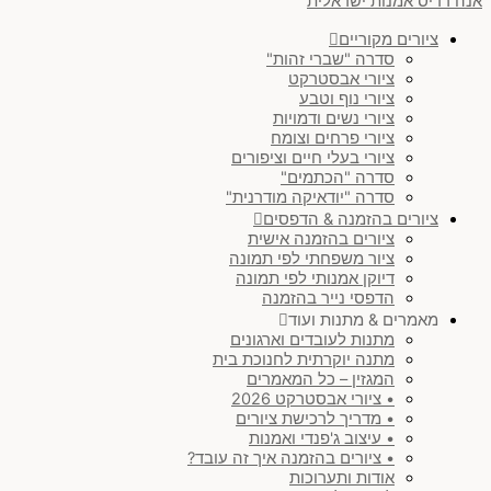
אנה רדיס אמנות ישראלית
ציורים מקוריים
סדרה "שברי זהות"
ציורי אבסטרקט
ציורי נוף וטבע
ציורי נשים ודמויות
ציורי פרחים וצומח
ציורי בעלי חיים וציפורים
סדרה "הכתמים"
סדרה "יודאיקה מודרנית"
ציורים בהזמנה & הדפסים
ציורים בהזמנה אישית
ציור משפחתי לפי תמונה
דיוקן אמנותי לפי תמונה
הדפסי נייר בהזמנה
מאמרים & מתנות ועוד
מתנות לעובדים וארגונים
מתנה יוקרתית לחנוכת בית
המגזין – כל המאמרים
• ציורי אבסטרקט 2026
• מדריך לרכישת ציורים
• עיצוב ג'פנדי ואמנות
• ציורים בהזמנה איך זה עובד?
אודות ותערוכות