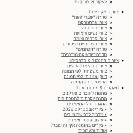
לעקוב וליצור קשר
ציורים מקוריים
סדרה "שברי זהות"
ציורי אבסטרקט
ציורי נוף וטבע
ציורי נשים ודמויות
ציורי פרחים וצומח
ציורי בעלי חיים וציפורים
סדרה "הכתמים"
סדרה "יודאיקה מודרנית"
ציורים בהזמנה & הדפסים
ציורים בהזמנה אישית
ציור משפחתי לפי תמונה
דיוקן אמנותי לפי תמונה
הדפסי נייר בהזמנה
מאמרים & מתנות ועוד
מתנות לעובדים וארגונים
מתנה יוקרתית לחנוכת בית
המגזין – כל המאמרים
• ציורי אבסטרקט 2026
• מדריך לרכישת ציורים
• עיצוב ג'פנדי ואמנות
• ציורים בהזמנה איך זה עובד?
אודות ותערוכות