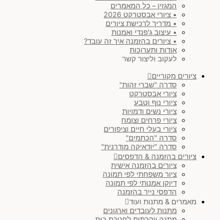
המגזין – כל המאמרים
• ציורי אבסטרקט 2026
• מדריך לרכישת ציורים
• עיצוב ג'פנדי ואמנות
• ציורים בהזמנה איך זה עובד?
אודות ותערוכות
לעקוב וליצור קשר
ציורים מקוריים
סדרה "שברי זהות"
ציורי אבסטרקט
ציורי נוף וטבע
ציורי נשים ודמויות
ציורי פרחים וצומח
ציורי בעלי חיים וציפורים
סדרה "הכתמים"
סדרה "יודאיקה מודרנית"
ציורים בהזמנה & הדפסים
ציורים בהזמנה אישית
ציור משפחתי לפי תמונה
דיוקן אמנותי לפי תמונה
הדפסי נייר בהזמנה
מאמרים & מתנות ועוד
מתנות לעובדים וארגונים
מתנה יוקרתית לחנוכת בית