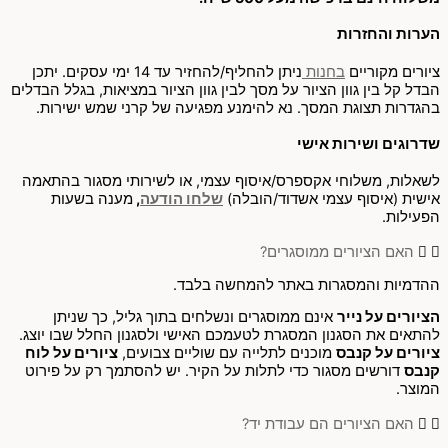
הערות והחזרות
ציורים מקוריים
בחנות
ניתן להחליף/להחזיר עד 14 ימי עסקים. יתכן
הבדל קל בין גוון הציור על מסך לבין גוון הציור במציאות, בגלל הבדלים
בהגדרות תצוגת המסך. נא להימנע מפגיעה של קרני שמש ישירות.
שדרוגים ושירות אישי
לשאלות, משלוחי אקספרס/איסוף עצמי, או לשירותי מסגור בהתאמה
אישית (איסוף עצמי אשדוד/הובלה)
שלחו הודעה
,
מענה בשעות
הפעילות.
האם הציורים ממוסגרים?
ההדמיות והמסגרות באתר להמחשה בלבד.
הציורים על נייר
אינם ממוסגרים ונשלחים בתוך גליל, כך שניתן
להתאים את הסגנון המסגרת לטעמכם האישי ולסגנון החלל שבו יוצג.
ציורים על קנבס
מוכנים לתלייה עם שוליים צבועים,
ציורים על לוח
קנבס
דורשים מסגור כדי לתלות על הקיר. יש להסתמך רק על פירוט
המוצר.
האם הציורים הם עבודת יד?