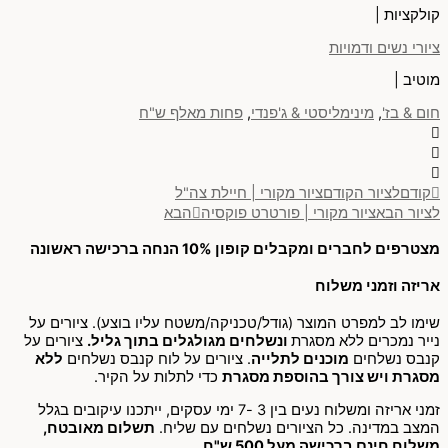
קולקציות |
ציורי נשים ודמויות
מוטיב |
חום & בז'
,
מינימליסטי & ג'פנדי
,
פחות מאלף ש"ח
קודם
לציור הקודם
ציור מקורי | חיילת צה"ל
לציור הבא
ציור מקורי | פורטרט פוקסיה
הבא
מצטרפים לחברים ומקבלים קופון 10% הנחה ברכישה ראשונה
אריזה וזמני משלוח
שימו לב למפרט המוצר (גודל/טכניקה/משטח עליו בוצע). ציורים על
נייר נמכרים ללא מסגרת
ונשלחים מגולגלים בתוך גליל.
ציורים על
קנבס נשלחים
מוכנים לתלייה
. ציורים על לוח קנבס נשלחים
ללא
מסגרת ויש צורך בהוספת מסגרת
כדי לתלות על הקיר.
זמני אריזה ומשלוח נעים בין 3 -7 ימי עסקים, ייתכנו עיקובים בגלל
המצב במדינה. כל הציורים נשלחים עם שליח.
תשלום מאובטח,
משלוח חינם ברכישה מעל 500 ש"ח.