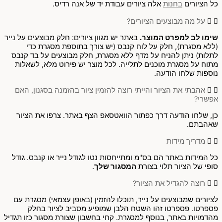
כל הציורים
בחנות
אלה ציורים עבודת יד של אנה רדיס.
על מה מבוצעים הציורים?
שימו לב למפרט המוצר.
באתר יש מגוון ציורים: חלק מבוצעים על נייר
(ללא מסגרת), חלק על לוח קנבס (יש צורך בתוספת מסגרת כדי
לתלות) ניתן להניח על מדף ללא מסגרת, חלק מבוצעים על בד קנבס
מתוח על מסגרת מוכנים לתלייה. לכל מוצר יש פירוט מלא, לשאלות
נוספות שלחו הודעה.
אהבתי את הציור והייתי רוצה להזמין ציור בהזמנה בסגנון, האם
אפשרי?
כן, שלחו הודעה דרך כפתור הוואטסאפ הצף באתר. צרפו את הציור
שאהבתם.
מדריך מידות
כל המידות באתר הם בס"מ ומתייחסות נטו לגודל נייר או קנבס. גודל
סופי של הציור תלוי בצורת
המסגור שלך
.
רוצה להגדיל את הציור?
לציורים שמבוצעים על נייר, תוכלו להזמין (באופן עצמאי) מסגרת עם
פספרטו. פספרטו זהו השטח הלבן שמופיע מסביב לציור בחלק
מהדמויות באתר, בנוסף למסגרת. קחי בחשבון שצורת מסגור כזו תגדיל