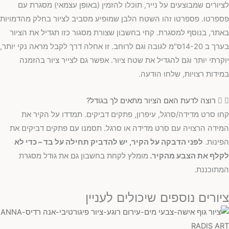
לציורים שמבוצעים על נייר, תוכלו להזמין (באופן עצמאי) מסגרת עם
פספרטו. פספרטו זהו השטח הלבן שמופיע מסביב לציור בחלק מהדמויות
באתר, בנוסף למסגרת. קחי בחשבון שצורת מסגור כזו תגדיל את הציור
בערך ב 14-20ס"מ לגובה וגם לרוחב. זו אחלה דרך לקבל מראה נקי יותר,
יוקרתי יותר וגם להגדיל את שטח ציור. אפשר גם לצייר ציור בהזמנה
במידות רצויות, שלחו הודעה.
רוצה לדעת האם הציור מתאים לך בגודל?
קחו סרט מדידה/סרגל, עיפרון, פתקים דביקים. תמדדו על הקיר את
המידה הרצויה עם סרט מדידה או סרגל. תסמנו עם פתקים דביקים את
הפינות.
לפני הדבקה על הקיר, יש להדביק תחילה על בד – כדי לא
לקלף את הצבע מהקיר.
מומלץ לקחת בחשבון גם את גודל מסגרת
המתוכננת.
ציורים נוספים שיכולים לעניין