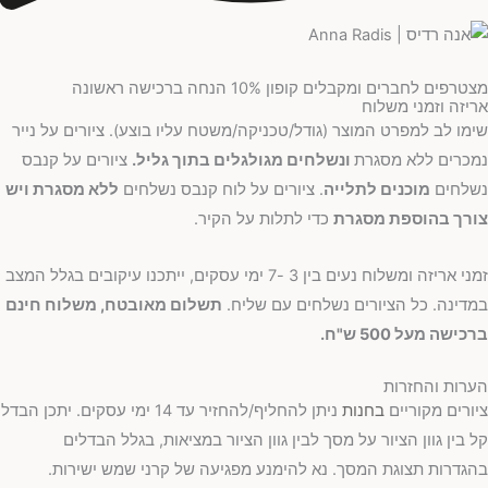
מצטרפים לחברים ומקבלים קופון 10% הנחה ברכישה ראשונה
אריזה וזמני משלוח
שימו לב למפרט המוצר (גודל/טכניקה/משטח עליו בוצע). ציורים על נייר
נמכרים ללא מסגרת
ונשלחים מגולגלים בתוך גליל.
ציורים על קנבס
נשלחים
מוכנים לתלייה
. ציורים על לוח קנבס נשלחים
ללא מסגרת ויש
צורך בהוספת מסגרת
כדי לתלות על הקיר.
זמני אריזה ומשלוח נעים בין 3 -7 ימי עסקים, ייתכנו עיקובים בגלל המצב
במדינה. כל הציורים נשלחים עם שליח.
תשלום מאובטח, משלוח חינם
ברכישה מעל 500 ש"ח.
הערות והחזרות
ציורים מקוריים
בחנות
ניתן להחליף/להחזיר עד 14 ימי עסקים. יתכן הבדל
קל בין גוון הציור על מסך לבין גוון הציור במציאות, בגלל הבדלים
בהגדרות תצוגת המסך. נא להימנע מפגיעה של קרני שמש ישירות.