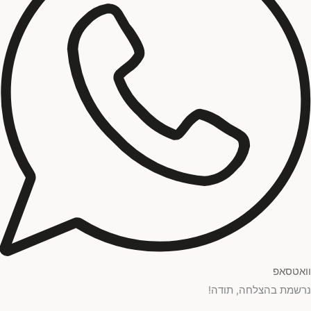
וואטסאפ
נרשמת בהצלחה, תודה!