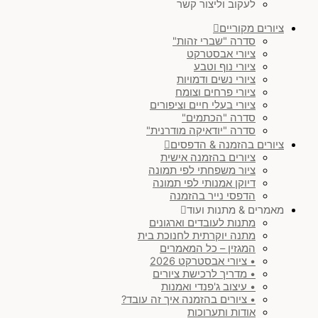
לעקוב וליצור קשר
ציורים מקוריים
סדרה "שברי זהות"
ציורי אבסטרקט
ציורי נוף וטבע
ציורי נשים ודמויות
ציורי פרחים וצומח
ציורי בעלי חיים וציפורים
סדרה "הכתמים"
סדרה "יודאיקה מודרנית"
ציורים בהזמנה & הדפסים
ציורים בהזמנה אישית
ציור משפחתי לפי תמונה
דיוקן אמנותי לפי תמונה
הדפסי נייר בהזמנה
מאמרים & מתנות ועוד
מתנות לעובדים וארגונים
מתנה יוקרתית לחנוכת בית
המגזין – כל המאמרים
• ציורי אבסטרקט 2026
• מדריך לרכישת ציורים
• עיצוב ג'פנדי ואמנות
• ציורים בהזמנה איך זה עובד?
אודות ותערוכות