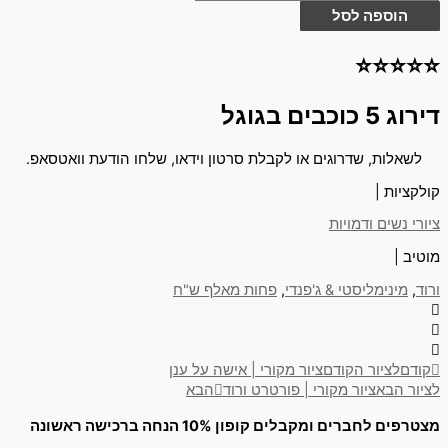
הוספה לסל
⭐⭐⭐⭐⭐
דירוג 5 כוכבים בגוגל
לשאלות, שדרוגים או לקבלת סרטון וידאו, שלחו הודעת וואטסאפ.
קולקציות |
ציורי נשים ודמויות
מוטיב |
ורוד
,
מינימליסטי & ג'פנדי
,
פחות מאלף ש"ח
קודם
לציור הקודם
ציור מקורי | אישה על ענן
לציור הבא
ציור מקורי | פורטרט ורוד
הבא
מצטרפים לחברים ומקבלים קופון 10% הנחה ברכישה ראשונה