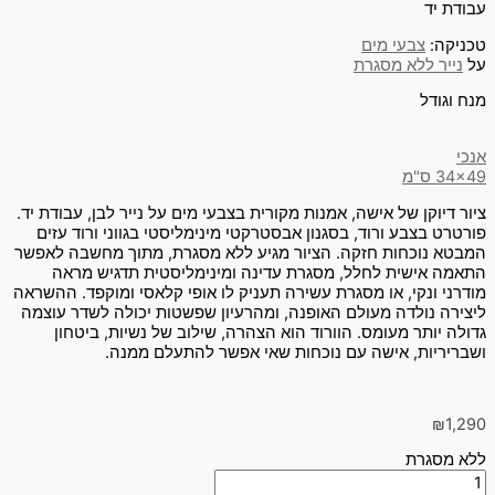
עבודת יד
טכניקה:
צבעי מים
על
נייר ללא מסגרת
מנח וגודל
אנכי
34x49 ס"מ
ציור דיוקן של אישה, אמנות מקורית בצבעי מים על נייר לבן, עבודת יד.
פורטרט בצבע ורוד, בסגנון אבסטרקטי מינימליסטי בגווני ורוד עזים
המבטא נוכחות חזקה. הציור מגיע ללא מסגרת, מתוך מחשבה לאפשר
התאמה אישית לחלל, מסגרת עדינה ומינימליסטית תדגיש מראה
מודרני ונקי, או מסגרת עשירה תעניק לו אופי קלאסי ומוקפד. ההשראה
ליצירה נולדה מעולם האופנה, ומהרעיון שפשטות יכולה לשדר עוצמה
גדולה יותר מעומס. הוורוד הוא הצהרה, שילוב של נשיות, ביטחון
ושבריריות, אישה עם נוכחות שאי אפשר להתעלם ממנה.
₪
1,290
ללא מסגרת