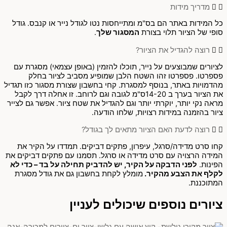
מדריך מידות
כל המידות באתר הם בס"מ ומתייחסות נטו לגודל נייר או קנבס. גודל
סופי של הציור תלוי בצורת
המסגור שלך
.
רוצה להגדיל את הציור?
לציורים שמבוצעים על נייר, תוכלו להזמין (באופן עצמאי) מסגרת עם
פספרטו. פספרטו זהו השטח הלבן שמופיע מסביב לציור בחלק
מהדמויות באתר, בנוסף למסגרת. קחי בחשבון שצורת מסגור כזו תגדיל
את הציור בערך ב 14-20ס"מ לגובה וגם לרוחב. זו אחלה דרך לקבל
מראה נקי יותר, יוקרתי יותר וגם להגדיל את שטח ציור. אפשר גם לצייר
ציור בהזמנה במידות רצויות, שלחו הודעה.
רוצה לדעת האם הציור מתאים לך בגודל?
קחו סרט מדידה/סרגל, עיפרון, פתקים דביקים. תמדדו על הקיר את
המידה הרצויה עם סרט מדידה או סרגל. תסמנו עם פתקים דביקים את
הפינות.
לפני הדבקה על הקיר, יש להדביק תחילה על בד – כדי לא
לקלף את הצבע מהקיר.
מומלץ לקחת בחשבון גם את גודל מסגרת
המתוכננת.
ציורים נוספים שיכולים לעניין