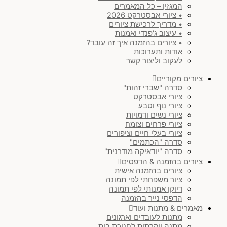
המגזין – כל המאמרים
• ציורי אבסטרקט 2026
• מדריך לרכישת ציורים
• עיצוב ג'פנדי ואמנות
• ציורים בהזמנה איך זה עובד?
אודות ותערוכות
לעקוב וליצור קשר
ציורים מקוריים
סדרה "שברי זהות"
ציורי אבסטרקט
ציורי נוף וטבע
ציורי נשים ודמויות
ציורי פרחים וצומח
ציורי בעלי חיים וציפורים
סדרה "הכתמים"
סדרה "יודאיקה מודרנית"
ציורים בהזמנה & הדפסים
ציורים בהזמנה אישית
ציור משפחתי לפי תמונה
דיוקן אמנותי לפי תמונה
הדפסי נייר בהזמנה
מאמרים & מתנות ועוד
מתנות לעובדים וארגונים
מתנה יוקרתית לחנוכת בית