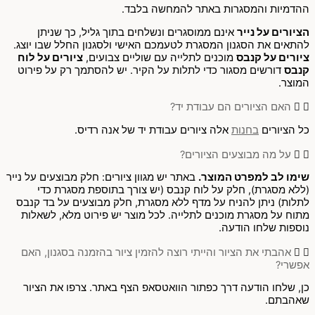
ההדמיות והמסגרות באתר להמחשה בלבד.
הציורים על נייר
אינם ממוסגרים ונשלחים בתוך גליל, כך שניתן
להתאים את הסגנון המסגרת לטעמכם האישי ולסגנון החלל שבו יוצג.
ציורים על קנבס
מוכנים לתלייה עם שוליים צבועים,
ציורים על לוח
קנבס
דורשים מסגור כדי לתלות על הקיר. יש להסתמך רק על פירוט
המוצר.
האם הציורים הם עבודת יד?
כל הציורים
בחנות
אלה ציורים עבודת יד של אנה רדיס.
על מה מבוצעים הציורים?
שימו לב למפרט המוצר.
באתר יש מגוון ציורים: חלק מבוצעים על נייר
(ללא מסגרת), חלק על לוח קנבס (יש צורך בתוספת מסגרת כדי
לתלות) ניתן להניח על מדף ללא מסגרת, חלק מבוצעים על בד קנבס
מתוח על מסגרת מוכנים לתלייה. לכל מוצר יש פירוט מלא, לשאלות
נוספות שלחו הודעה.
אהבתי את הציור והייתי רוצה להזמין ציור בהזמנה בסגנון, האם
אפשרי?
כן, שלחו הודעה דרך כפתור הוואטסאפ הצף באתר. צרפו את הציור
שאהבתם.