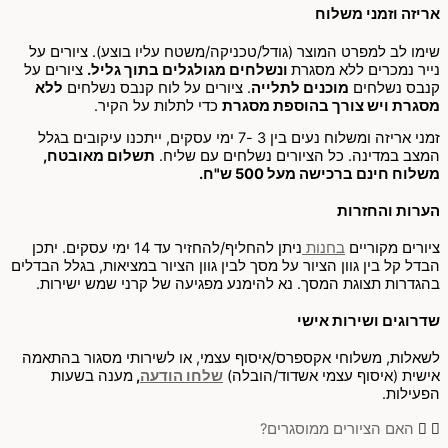
אריזה וזמני משלוח
שימו לב למפרט המוצר (גודל/טכניקה/משטח עליו בוצע). ציורים על
נייר נמכרים ללא מסגרת
ונשלחים מגולגלים בתוך גליל.
ציורים על
קנבס נשלחים
מוכנים לתלייה
. ציורים על לוח קנבס נשלחים
ללא
מסגרת ויש צורך בהוספת מסגרת
כדי לתלות על הקיר.
זמני אריזה ומשלוח נעים בין 3 -7 ימי עסקים, ייתכנו עיקובים בגלל
המצב במדינה. כל הציורים נשלחים עם שליח.
תשלום מאובטח,
משלוח חינם ברכישה מעל 500 ש"ח.
הערות והחזרות
ציורים מקוריים
בחנות
ניתן להחליף/להחזיר עד 14 ימי עסקים. יתכן
הבדל קל בין גוון הציור על מסך לבין גוון הציור במציאות, בגלל הבדלים
בהגדרות תצוגת המסך. נא להימנע מפגיעה של קרני שמש ישירות.
שדרוגים ושירות אישי
לשאלות, משלוחי אקספרס/איסוף עצמי, או לשירותי מסגור בהתאמה
אישית (איסוף עצמי אשדוד/הובלה)
שלחו הודעה
,
מענה בשעות
הפעילות.
האם הציורים ממוסגרים?