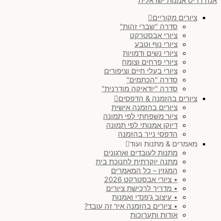
אנה רדיס אמנות ישראלית
ציורים מקוריים
סדרה "שברי זהות"
ציורי אבסטרקט
ציורי נוף וטבע
ציורי נשים ודמויות
ציורי פרחים וצומח
ציורי בעלי חיים וציפורים
סדרה "הכתמים"
סדרה "יודאיקה מודרנית"
ציורים בהזמנה & הדפסים
ציורים בהזמנה אישית
ציור משפחתי לפי תמונה
דיוקן אמנותי לפי תמונה
הדפסי נייר בהזמנה
מאמרים & מתנות ועוד
מתנות לעובדים וארגונים
מתנה יוקרתית לחנוכת בית
המגזין – כל המאמרים
• ציורי אבסטרקט 2026
• מדריך לרכישת ציורים
• עיצוב ג'פנדי ואמנות
• ציורים בהזמנה איך זה עובד?
אודות ותערוכות