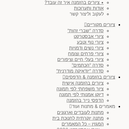
• ציורים בהזמנה איך זה עובד?
אודות ותערוכות
לעקוב וליצור קשר
ציורים מקוריים
סדרה "שברי זהות"
ציורי אבסטרקט
ציורי נוף וטבע
ציורי נשים ודמויות
ציורי פרחים וצומח
ציורי בעלי חיים וציפורים
סדרה "הכתמים"
סדרה "יודאיקה מודרנית"
ציורים בהזמנה & הדפסים
ציורים בהזמנה אישית
ציור משפחתי לפי תמונה
דיוקן אמנותי לפי תמונה
הדפסי נייר בהזמנה
מאמרים & מתנות ועוד
מתנות לעובדים וארגונים
מתנה יוקרתית לחנוכת בית
המגזין – כל המאמרים