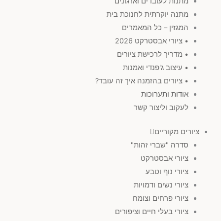
מתנות לעובדים וארגונים
מתנה יוקרתית לחנוכת בית
ים
(
0
)
המגזין – כל המאמרים
• ציורי אבסטרקט 2026
חום & בז'
(
0
)
• מדריך לרכישת ציורים
• עיצוב ג'פנדי ואמנות
• ציורים בהזמנה איך זה עובד?
חושני
(
0
)
אודות ותערוכות
לעקוב וליצור קשר
צבעוני
(
0
)
ציורים מקוריים
מינימליסטי & ג'פנדי
(
0
)
סדרה "שברי זהות"
ציורי אבסטרקט
ציורי נוף וטבע
יודאיקה מודרנית
(
0
)
ציורי נשים ודמויות
ציורי פרחים וצומח
סט ציורים
(
0
)
ציורי בעלי חיים וציפורים