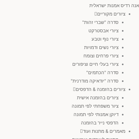
אנה רדיס אמנות ישראלית
ציורים מקוריים
ציורי נשים ודמויות
(
0
)
סדרה "שברי זהות"
ציורי אבסטרקט
ציורי פרחים וצומח
(
0
)
ציורי נוף וטבע
ציורי נשים ודמויות
מוטיב
ציורי פרחים וצומח
ציורי בעלי חיים וציפורים
כחול & תכלת
(
0
)
סדרה "הכתמים"
סדרה "יודאיקה מודרנית"
ציורים בהזמנה & הדפסים
ירוק & טורקיז
(
0
)
ציורים בהזמנה אישית
ציור משפחתי לפי תמונה
שחור & אפור וכסוף
(
0
)
דיוקן אמנותי לפי תמונה
הדפסי נייר בהזמנה
מאמרים & מתנות ועוד
ורוד
(
0
)