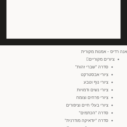
אופקי או אנכי
(
0
)
זוג בסידור אופקי
(
0
)
שלישיה בסידור אופקי
(
0
)
ריבוע
(
0
)
אנה רדיס - אמנות מקורית
ציורים מקוריים
עיגול
(
0
)
סדרה "שברי זהות"
ציורי אבסטרקט
זוג בסידור אנכי
(
0
)
ציורי נוף וטבע
ציורי נשים ודמויות
לנקות הכל
ציורי פרחים וצומח
ציורי בעלי חיים וציפורים
סדרה "הכתמים"
סדרה "יודאיקה מודרנית"