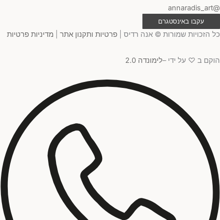
@annaradis_art
עקבו באינסטגרם
כל הזכויות שמורות © אנה רדיס |
פרטיות ותקנון אתר
|
מדיניות פרטיות
הוקם ב ♡ על ידי –
לימונדה 2.0