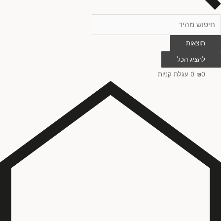
אקריליק
(
0
)
דיו
(
0
)
תוצאות
להציג הכל
שילוב צבעי מים, אקריליק ודיו
(
0
)
0
₪
0
עגלת קניות
הדפס על נייר
(
0
)
עיפרון גרפיט
(
0
)
מנח ציור
אנכי
(
0
)
אופקי
(
0
)