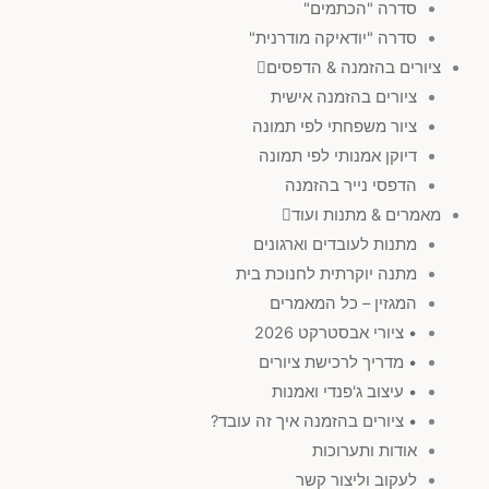
סדרה "הכתמים"
נוף
(
0
)
סדרה "יודאיקה מודרנית"
ציורים בהזמנה & הדפסים
ציורים בהזמנה אישית
עולם החי
(
0
)
ציור משפחתי לפי תמונה
דיוקן אמנותי לפי תמונה
)
SOLD
(
0
הדפסי נייר בהזמנה
מאמרים & מתנות ועוד
סגול
(
0
)
מתנות לעובדים וארגונים
מתנה יוקרתית לחנוכת בית
המגזין – כל המאמרים
צהוב
(
0
)
• ציורי אבסטרקט 2026
• מדריך לרכישת ציורים
אדום
(
0
)
• עיצוב ג'פנדי ואמנות
• ציורים בהזמנה איך זה עובד?
פחות מאלף ש"ח
(
0
)
אודות ותערוכות
לעקוב וליצור קשר