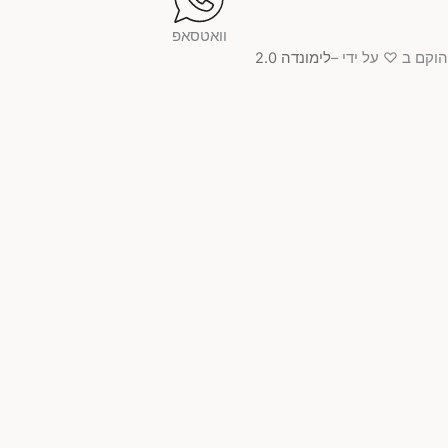
וואטסאפ
קם ב ♡ על ידי –
לימונדה 2.0