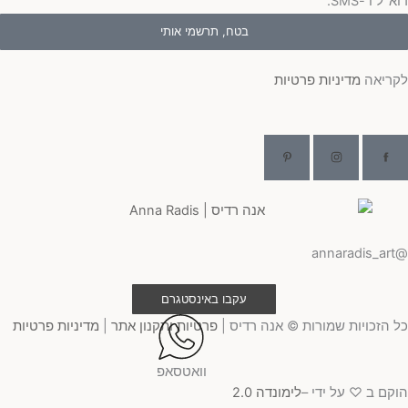
"ל ו -SMS.
בטח, תרשמי אותי
ריאה
מדיניות פרטיות
@ann
עקבו באינסטגרם
 הזכויות שמורות © אנה רדיס |
פרטיות ותקנון אתר
|
מדיניות פרטיות
וואטסאפ
קם ב ♡ על ידי –
לימונדה 2.0