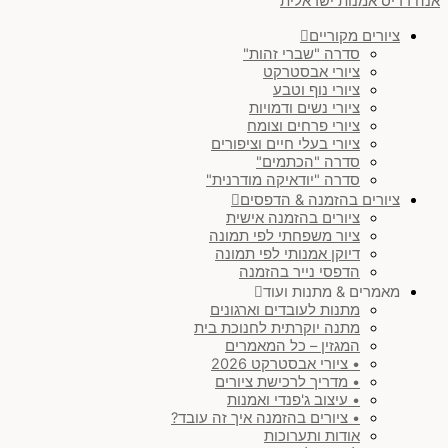
אנה רדיס אמנות ישראלית
ציורים מקוריים
סדרה "שברי זהות"
ציורי אבסטרקט
ציורי נוף וטבע
ציורי נשים ודמויות
ציורי פרחים וצומח
ציורי בעלי חיים וציפורים
סדרה "הכתמים"
סדרה "יודאיקה מודרנית"
ציורים בהזמנה & הדפסים
ציורים בהזמנה אישית
ציור משפחתי לפי תמונה
דיוקן אמנותי לפי תמונה
הדפסי נייר בהזמנה
מאמרים & מתנות ועוד
מתנות לעובדים וארגונים
מתנה יוקרתית לחנוכת בית
המגזין – כל המאמרים
• ציורי אבסטרקט 2026
• מדריך לרכישת ציורים
• עיצוב ג'פנדי ואמנות
• ציורים בהזמנה איך זה עובד?
אודות ותערוכות