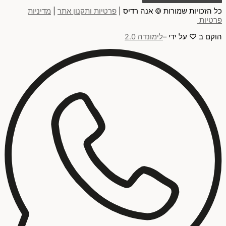
כל הזכויות שמורות © אנה רדיס |
פרטיות ותקנון אתר
|
מדיניות
פרטיות
הוקם ב ♡ על ידי –
לימונדה 2.0