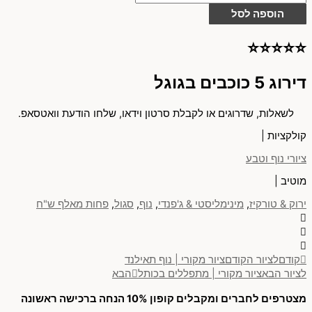
הוספה לסל
⭐⭐⭐⭐⭐
דירוג 5 כוכבים בגוגל
לשאלות, שדרוגים או לקבלת סרטון וידאו, שלחו הודעת וואטסאפ.
קולקציות |
ציורי נוף וטבע
מוטיב |
ירוק & טורקיז
,
מינימליסטי & ג'פנדי
,
נוף
,
סגול
,
פחות מאלף ש"ח
קודם
לציור הקודם
ציור מקורי | נוף תאילנד
לציור הבא
ציור מקורי | מתפללים בכותל
הבא
מצטרפים לחברים ומקבלים קופון 10% הנחה ברכישה ראשונה