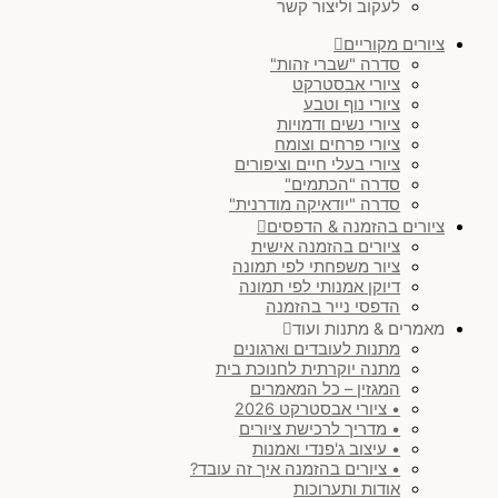
לעקוב וליצור קשר
ציורים מקוריים
סדרה "שברי זהות"
ציורי אבסטרקט
ציורי נוף וטבע
ציורי נשים ודמויות
ציורי פרחים וצומח
ציורי בעלי חיים וציפורים
סדרה "הכתמים"
סדרה "יודאיקה מודרנית"
ציורים בהזמנה & הדפסים
ציורים בהזמנה אישית
ציור משפחתי לפי תמונה
דיוקן אמנותי לפי תמונה
הדפסי נייר בהזמנה
מאמרים & מתנות ועוד
מתנות לעובדים וארגונים
מתנה יוקרתית לחנוכת בית
המגזין – כל המאמרים
• ציורי אבסטרקט 2026
• מדריך לרכישת ציורים
• עיצוב ג'פנדי ואמנות
• ציורים בהזמנה איך זה עובד?
אודות ותערוכות