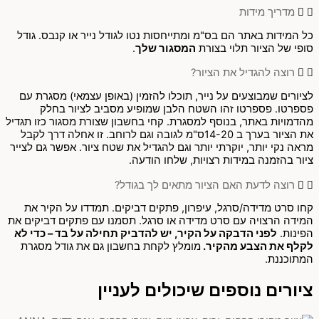
מדריך מידות
כל המידות באתר הם בס"מ ומתייחסות נטו לגודל נייר או קנבס. גודל
סופי של הציור תלוי בצורת
המסגור שלך
.
רוצה להגדיל את הציור?
לציורים שמבוצעים על נייר, תוכלו להזמין (באופן עצמאי) מסגרת עם
פספרטו. פספרטו זהו השטח הלבן שמופיע מסביב לציור בחלק
מהדמויות באתר, בנוסף למסגרת. קחי בחשבון שצורת מסגור כזו תגדיל
את הציור בערך ב 14-20ס"מ לגובה וגם לרוחב. זו אחלה דרך לקבל
מראה נקי יותר, יוקרתי יותר וגם להגדיל את שטח ציור. אפשר גם לצייר
ציור בהזמנה במידות רצויות, שלחו הודעה.
רוצה לדעת האם הציור מתאים לך בגודל?
קחו סרט מדידה/סרגל, עיפרון, פתקים דביקים. תמדדו על הקיר את
המידה הרצויה עם סרט מדידה או סרגל. תסמנו עם פתקים דביקים את
הפינות.
לפני הדבקה על הקיר, יש להדביק תחילה על בד – כדי לא
לקלף את הצבע מהקיר.
מומלץ לקחת בחשבון גם את גודל מסגרת
המתוכננת.
ציורים נוספים שיכולים לעניין