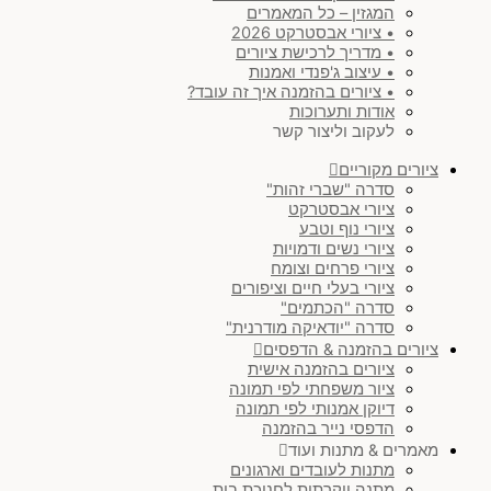
המגזין – כל המאמרים
• ציורי אבסטרקט 2026
• מדריך לרכישת ציורים
• עיצוב ג'פנדי ואמנות
• ציורים בהזמנה איך זה עובד?
אודות ותערוכות
לעקוב וליצור קשר
ציורים מקוריים
סדרה "שברי זהות"
ציורי אבסטרקט
ציורי נוף וטבע
ציורי נשים ודמויות
ציורי פרחים וצומח
ציורי בעלי חיים וציפורים
סדרה "הכתמים"
סדרה "יודאיקה מודרנית"
ציורים בהזמנה & הדפסים
ציורים בהזמנה אישית
ציור משפחתי לפי תמונה
דיוקן אמנותי לפי תמונה
הדפסי נייר בהזמנה
מאמרים & מתנות ועוד
מתנות לעובדים וארגונים
מתנה יוקרתית לחנוכת בית