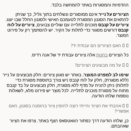
ההדמיות והמסגרות באתר להמחשה בלבד.
הציורים על נייר
אינם ממוסגרים ונשלחים בתוך גליל, כך שניתן
להתאים את הסגנון המסגרת לטעמכם האישי ולסגנון החלל שבו יוצג.
ציורים על קנבס
מוכנים לתלייה עם שוליים צבועים,
ציורים על לוח
קנבס
דורשים מסגור כדי לתלות על הקיר. יש להסתמך רק על פירוט
המוצר.
האם הציורים הם עבודת יד?
כל הציורים
בחנות
אלה ציורים עבודת יד של אנה רדיס.
על מה מבוצעים הציורים?
שימו לב למפרט המוצר.
באתר יש מגוון ציורים: חלק מבוצעים על נייר
(ללא מסגרת), חלק על לוח קנבס (יש צורך בתוספת מסגרת כדי
לתלות) ניתן להניח על מדף ללא מסגרת, חלק מבוצעים על בד קנבס
מתוח על מסגרת מוכנים לתלייה. לכל מוצר יש פירוט מלא, לשאלות
נוספות שלחו הודעה.
אהבתי את הציור והייתי רוצה להזמין ציור בהזמנה בסגנון, האם
אפשרי?
כן, שלחו הודעה דרך כפתור הוואטסאפ הצף באתר. צרפו את הציור
שאהבתם.