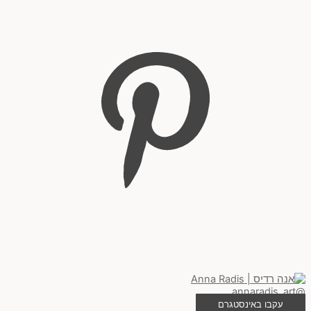
@annaradis_art
עקבו באינסטגרם