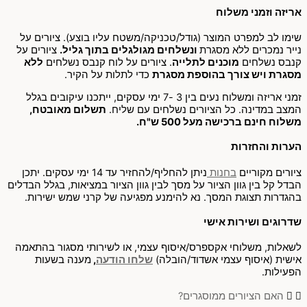
אריזה וזמני משלוח
שימו לב למפרט המוצר (גודל/טכניקה/משטח עליו בוצע). ציורים על
נייר נמכרים ללא מסגרת
ונשלחים מגולגלים בתוך גליל.
ציורים על
קנבס נשלחים
מוכנים לתלייה
. ציורים על לוח קנבס נשלחים
ללא
מסגרת ויש צורך בהוספת מסגרת
כדי לתלות על הקיר.
זמני אריזה ומשלוח נעים בין 3 -7 ימי עסקים, ייתכנו עיקובים בגלל
המצב במדינה. כל הציורים נשלחים עם שליח.
תשלום מאובטח,
משלוח חינם ברכישה מעל 500 ש"ח.
הערות והחזרות
ציורים מקוריים
בחנות
ניתן להחליף/להחזיר עד 14 ימי עסקים. יתכן
הבדל קל בין גוון הציור על מסך לבין גוון הציור במציאות, בגלל הבדלים
בהגדרות תצוגת המסך. נא להימנע מפגיעה של קרני שמש ישירות.
שדרוגים ושירות אישי
לשאלות, משלוחי אקספרס/איסוף עצמי, או לשירותי מסגור בהתאמה
אישית (איסוף עצמי אשדוד/הובלה)
שלחו הודעה
,
מענה בשעות
הפעילות.
האם הציורים ממוסגרים?