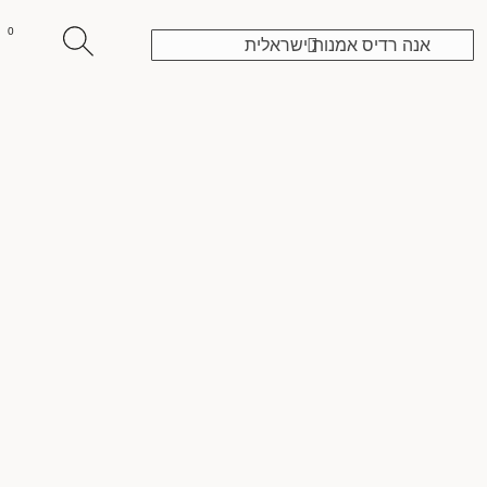
ילוג
Search
0
תוכן
אנה רדיס אמנות ישראלית
עגלת
...
קניות