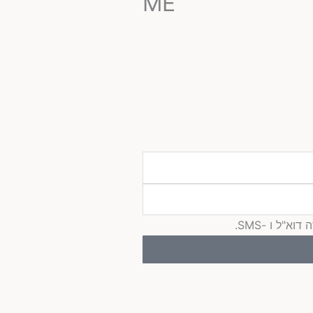
ME
"ל ו -SMS.