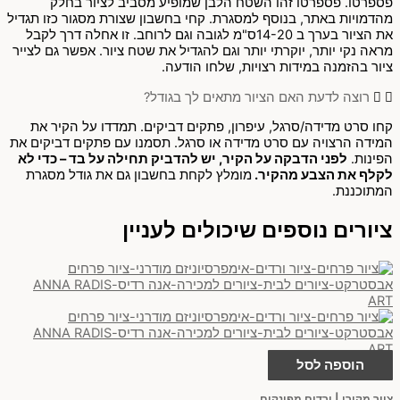
פספרטו. פספרטו זהו השטח הלבן שמופיע מסביב לציור בחלק
מהדמויות באתר, בנוסף למסגרת. קחי בחשבון שצורת מסגור כזו תגדיל
את הציור בערך ב 14-20ס"מ לגובה וגם לרוחב. זו אחלה דרך לקבל
מראה נקי יותר, יוקרתי יותר וגם להגדיל את שטח ציור. אפשר גם לצייר
ציור בהזמנה במידות רצויות, שלחו הודעה.
רוצה לדעת האם הציור מתאים לך בגודל?
קחו סרט מדידה/סרגל, עיפרון, פתקים דביקים. תמדדו על הקיר את
המידה הרצויה עם סרט מדידה או סרגל. תסמנו עם פתקים דביקים את
הפינות.
לפני הדבקה על הקיר, יש להדביק תחילה על בד – כדי לא
לקלף את הצבע מהקיר.
מומלץ לקחת בחשבון גם את גודל מסגרת
המתוכננת.
ציורים נוספים שיכולים לעניין
הוספה לסל
ציור מקורי | ורדים מפונקים