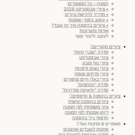
המגזין – כל המאמרים
• ציורי אבסטרקט 2026
• מדריך לרכישת ציורים
• עיצוב ג'פנדי ואמנות
• ציורים בהזמנה איך זה עובד?
אודות ותערוכות
לעקוב וליצור קשר
ציורים מקוריים
סדרה "שברי זהות"
ציורי אבסטרקט
ציורי נוף וטבע
ציורי נשים ודמויות
ציורי פרחים וצומח
ציורי בעלי חיים וציפורים
סדרה "הכתמים"
סדרה "יודאיקה מודרנית"
ציורים בהזמנה & הדפסים
ציורים בהזמנה אישית
ציור משפחתי לפי תמונה
דיוקן אמנותי לפי תמונה
הדפסי נייר בהזמנה
מאמרים & מתנות ועוד
מתנות לעובדים וארגונים
מתנה יוקרתית לחנוכת בית