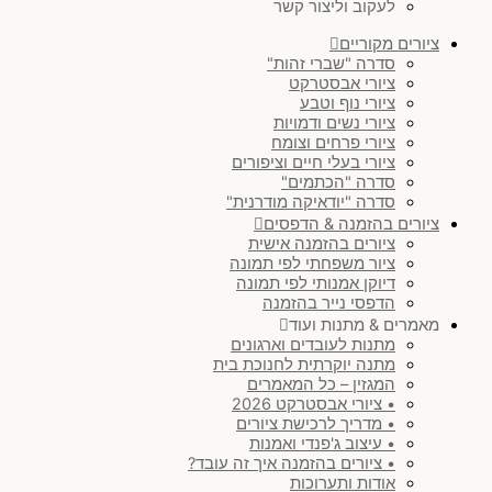
לעקוב וליצור קשר
ציורים מקוריים
סדרה "שברי זהות"
ציורי אבסטרקט
ציורי נוף וטבע
ציורי נשים ודמויות
ציורי פרחים וצומח
ציורי בעלי חיים וציפורים
סדרה "הכתמים"
סדרה "יודאיקה מודרנית"
ציורים בהזמנה & הדפסים
ציורים בהזמנה אישית
ציור משפחתי לפי תמונה
דיוקן אמנותי לפי תמונה
הדפסי נייר בהזמנה
מאמרים & מתנות ועוד
מתנות לעובדים וארגונים
מתנה יוקרתית לחנוכת בית
המגזין – כל המאמרים
• ציורי אבסטרקט 2026
• מדריך לרכישת ציורים
• עיצוב ג'פנדי ואמנות
• ציורים בהזמנה איך זה עובד?
אודות ותערוכות