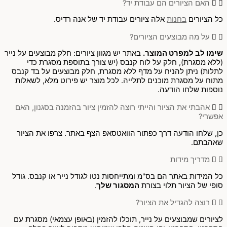
האם הציורים הם עבודת יד?
כל הציורים
בחנות
אלה ציורים עבודת יד של אנה רדיס.
על מה מבוצעים הציורים?
שימו לב למפרט המוצר.
באתר יש מגוון ציורים: חלק מבוצעים על נייר
(ללא מסגרת), חלק על לוח קנבס (יש צורך בתוספת מסגרת כדי
לתלות) ניתן להניח על מדף ללא מסגרת, חלק מבוצעים על בד קנבס
מתוח על מסגרת מוכנים לתלייה. לכל מוצר יש פירוט מלא, לשאלות
נוספות שלחו הודעה.
אהבתי את הציור והייתי רוצה להזמין ציור בהזמנה בסגנון, האם
אפשרי?
כן, שלחו הודעה דרך כפתור הוואטסאפ הצף באתר. צרפו את הציור
שאהבתם.
מדריך מידות
כל המידות באתר הם בס"מ ומתייחסות נטו לגודל נייר או קנבס. גודל
סופי של הציור תלוי בצורת
המסגור שלך
.
רוצה להגדיל את הציור?
לציורים שמבוצעים על נייר, תוכלו להזמין (באופן עצמאי) מסגרת עם