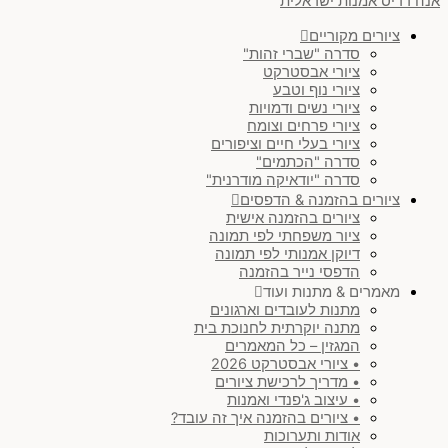
אנה רדיס אמנות ישראלית
ציורים מקוריים
סדרה "שברי זהות"
ציורי אבסטרקט
ציורי נוף וטבע
ציורי נשים ודמויות
ציורי פרחים וצומח
ציורי בעלי חיים וציפורים
סדרה "הכתמים"
סדרה "יודאיקה מודרנית"
ציורים בהזמנה & הדפסים
ציורים בהזמנה אישית
ציור משפחתי לפי תמונה
דיוקן אמנותי לפי תמונה
הדפסי נייר בהזמנה
מאמרים & מתנות ועוד
מתנות לעובדים וארגונים
מתנה יוקרתית לחנוכת בית
המגזין – כל המאמרים
• ציורי אבסטרקט 2026
• מדריך לרכישת ציורים
• עיצוב ג'פנדי ואמנות
• ציורים בהזמנה איך זה עובד?
אודות ותערוכות