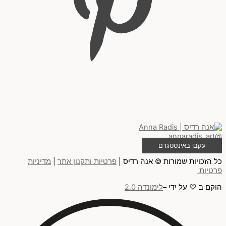
@annaradis_art
עקבו באינסטגרם
כל הזכויות שמורות © אנה רדיס |
פרטיות ותקנון אתר
|
מדיניות
פרטיות
הוקם ב ♡ על ידי –
לימונדה 2.0