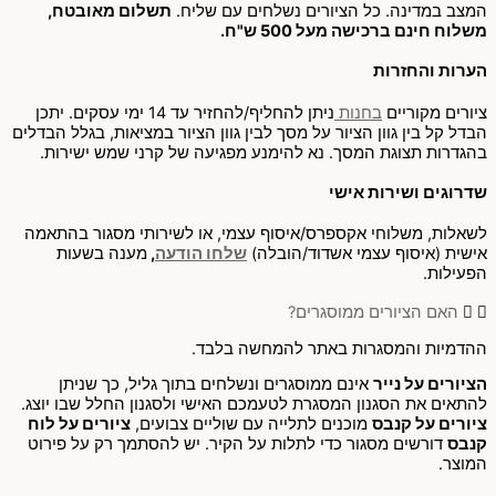
המצב במדינה. כל הציורים נשלחים עם שליח.
תשלום מאובטח,
משלוח חינם ברכישה מעל 500 ש"ח.
הערות והחזרות
ציורים מקוריים
בחנות
ניתן להחליף/להחזיר עד 14 ימי עסקים. יתכן
הבדל קל בין גוון הציור על מסך לבין גוון הציור במציאות, בגלל הבדלים
בהגדרות תצוגת המסך. נא להימנע מפגיעה של קרני שמש ישירות.
שדרוגים ושירות אישי
לשאלות, משלוחי אקספרס/איסוף עצמי, או לשירותי מסגור בהתאמה
אישית (איסוף עצמי אשדוד/הובלה)
שלחו הודעה
,
מענה בשעות
הפעילות.
האם הציורים ממוסגרים?
ההדמיות והמסגרות באתר להמחשה בלבד.
הציורים על נייר
אינם ממוסגרים ונשלחים בתוך גליל, כך שניתן
להתאים את הסגנון המסגרת לטעמכם האישי ולסגנון החלל שבו יוצג.
ציורים על קנבס
מוכנים לתלייה עם שוליים צבועים,
ציורים על לוח
קנבס
דורשים מסגור כדי לתלות על הקיר. יש להסתמך רק על פירוט
המוצר.