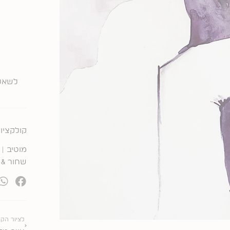
לשאלו
קולקציות
מוטיב |
שחור & 
קודם
לציור הקו