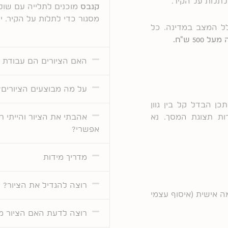
תלות על הקיר.
קנבס
מוכנים לתלייה עם שולי
מסגור כדי לתלות על הקיר. 
כנו עיקובים בגלל המצב במדינה. כל
5 ש"ח.
האם הציורים הם עבודת י
על מה מבוצעים הציורים?
1 ימי עסקים. יתכן הבדל קל בין גוון
רות תצוגת המסך. נא
אהבתי את הציור והייתי ר
אפשרי?
מדריך מידות
רוצה להגדיל את הציור?
ה אישית (איסוף עצמי
רוצה לדעת האם הציור מ