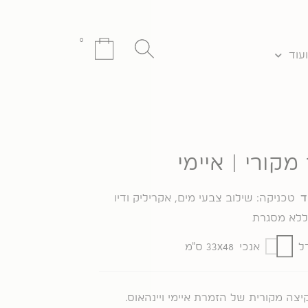
0
Search
עגלת
עוד
...
קניות
 מקורי | איימי
ד
טכניקה:
שילוב צבעי מים, אקריליק ודיו
 ללא מסגרת
ל
אנכי
33x48 ס"מ
יצה מקורית של הזמרת איימי ויינהאוס.