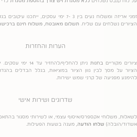
על לוח קנבס נשלחים
ללא מסגרת ויש צורך בהוספת מסגרת
כדי ל
זמני אריזה ומשלוח נעים בין 3 -7 ימי עסקים, יית
הציורים נשלחים עם שליח.
תשלום מאובטח, משלוח חינם ברכישה מעל 00
הערות והחזרות
יורים מקוריים
בחנות
ניתן להחליף/להחזיר עד 4
הציור על מסך לבין גוון הציור במציאות, בגלל הבדלים בהגד
להימנע מפגיעה של קרני שמש ישירות.
שדרוגים ושירות אישי
לשאלות, משלוחי אקספרס/איסוף עצמי, או לשירותי מסגור בהתאמ
אשדוד/הובלה)
שלחו הודעה
,
מענה בשעות הפעילות.