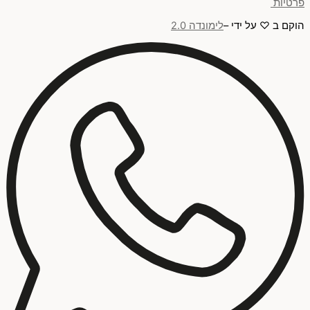
פרטיות
הוקם ב ♡ על ידי –
לימונדה 2.0