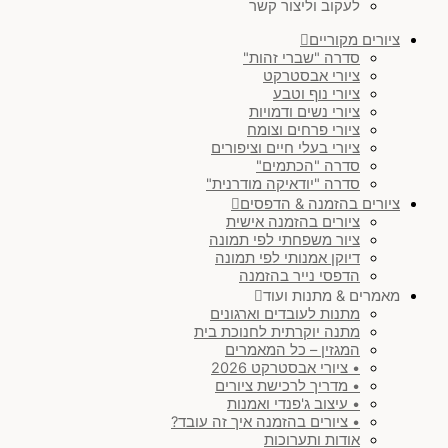
לעקוב וליצור קשר
ציורים מקוריים
סדרה "שברי זהות"
ציורי אבסטרקט
ציורי נוף וטבע
ציורי נשים ודמויות
ציורי פרחים וצומח
ציורי בעלי חיים וציפורים
סדרה "הכתמים"
סדרה "יודאיקה מודרנית"
ציורים בהזמנה & הדפסים
ציורים בהזמנה אישית
ציור משפחתי לפי תמונה
דיוקן אמנותי לפי תמונה
הדפסי נייר בהזמנה
מאמרים & מתנות ועוד
מתנות לעובדים וארגונים
מתנה יוקרתית לחנוכת בית
המגזין – כל המאמרים
• ציורי אבסטרקט 2026
• מדריך לרכישת ציורים
• עיצוב ג'פנדי ואמנות
• ציורים בהזמנה איך זה עובד?
אודות ותערוכות