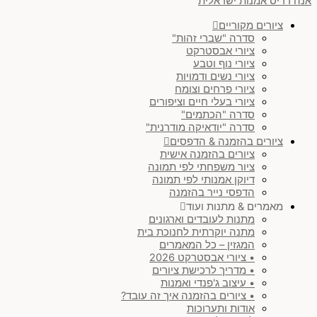
אנה רדיס אמנות ישראלית
ציורים מקוריים
סדרה "שברי זהות"
ציורי אבסטרקט
ציורי נוף וטבע
ציורי נשים ודמויות
ציורי פרחים וצומח
ציורי בעלי חיים וציפורים
סדרה "הכתמים"
סדרה "יודאיקה מודרנית"
ציורים בהזמנה & הדפסים
ציורים בהזמנה אישית
ציור משפחתי לפי תמונה
דיוקן אמנותי לפי תמונה
הדפסי נייר בהזמנה
מאמרים & מתנות ועוד
מתנות לעובדים וארגונים
מתנה יוקרתית לחנוכת בית
המגזין – כל המאמרים
• ציורי אבסטרקט 2026
• מדריך לרכישת ציורים
• עיצוב ג'פנדי ואמנות
• ציורים בהזמנה איך זה עובד?
אודות ותערוכות