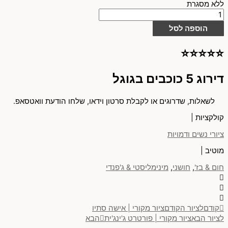
ללא מסגרת
הוספה לסל
⭐⭐⭐⭐⭐
דירוג 5 כוכבים בגוגל
לשאלות, שדרוגים או לקבלת סרטון וידאו, שלחו הודעת וואטסאפ.
קולקציות |
ציורי נשים ודמויות
מוטיב |
חום & בז'
,
חושני
,
מינימליסטי & ג'פנדי
קודם
לציור הקודם
ציור מקורי | אישה סתיו
לציור הבא
ציור מקורי | פורטרט ג'ינג'ית
הבא