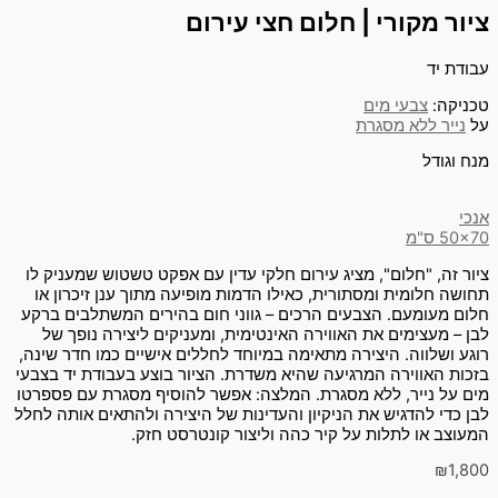
ציור מקורי | חלום חצי עירום
עבודת יד
טכניקה:
צבעי מים
על
נייר ללא מסגרת
מנח וגודל
אנכי
50x70 ס"מ
ציור זה, "חלום", מציג עירום חלקי עדין עם אפקט טשטוש שמעניק לו
תחושה חלומית ומסתורית, כאילו הדמות מופיעה מתוך ענן זיכרון או
חלום מעומעם. הצבעים הרכים – גווני חום בהירים המשתלבים ברקע
לבן – מעצימים את האווירה האינטימית, ומעניקים ליצירה נופך של
רוגע ושלווה. היצירה מתאימה במיוחד לחללים אישיים כמו חדר שינה,
בזכות האווירה המרגיעה שהיא משדרת. הציור בוצע בעבודת יד בצבעי
מים על נייר, ללא מסגרת. המלצה: אפשר להוסיף מסגרת עם פספרטו
לבן כדי להדגיש את הניקיון והעדינות של היצירה ולהתאים אותה לחלל
המעוצב או לתלות על קיר כהה וליצור קונטרסט חזק.
₪
1,800