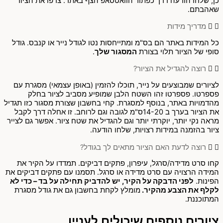
כן, שלחו הודעה דרך כפתור הוואטסאפ הצף באתר. צרפו את הציור
שאהבתם.
מדריך מידות
כל המידות באתר הם בס"מ ומתייחסות נטו לגודל נייר או קנבס. גודל
סופי של הציור תלוי בצורת
המסגור שלך
.
רוצה להגדיל את הציור?
לציורים שמבוצעים על נייר, תוכלו להזמין (באופן עצמאי) מסגרת עם
פספרטו. פספרטו זהו השטח הלבן שמופיע מסביב לציור בחלק
מהדמויות באתר, בנוסף למסגרת. קחי בחשבון שצורת מסגור כזו תגדיל
את הציור בערך ב 14-20ס"מ לגובה וגם לרוחב. זו אחלה דרך לקבל
מראה נקי יותר, יוקרתי יותר וגם להגדיל את שטח ציור. אפשר גם לצייר
ציור בהזמנה במידות רצויות, שלחו הודעה.
רוצה לדעת האם הציור מתאים לך בגודל?
קחו סרט מדידה/סרגל, עיפרון, פתקים דביקים. תמדדו על הקיר את
המידה הרצויה עם סרט מדידה או סרגל. תסמנו עם פתקים דביקים את
הפינות.
לפני הדבקה על הקיר, יש להדביק תחילה על בד – כדי לא
לקלף את הצבע מהקיר.
מומלץ לקחת בחשבון גם את גודל מסגרת
המתוכננת.
ציורים נוספים שיכולים לעניין