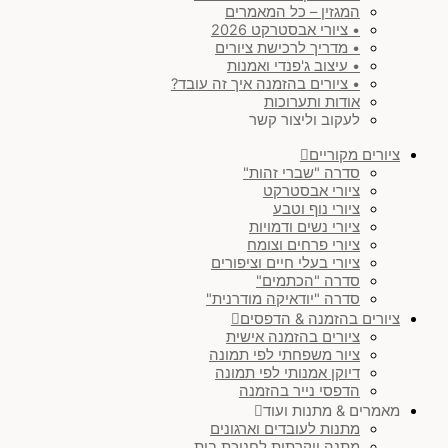
המגזין – כל המאמרים
• ציורי אבסטרקט 2026
• מדריך לרכישת ציורים
• עיצוב ג'פנדי ואמנות
• ציורים בהזמנה איך זה עובד?
אודות ותערוכות
לעקוב וליצור קשר
ציורים מקוריים
סדרה "שברי זהות"
ציורי אבסטרקט
ציורי נוף וטבע
ציורי נשים ודמויות
ציורי פרחים וצומח
ציורי בעלי חיים וציפורים
סדרה "הכתמים"
סדרה "יודאיקה מודרנית"
ציורים בהזמנה & הדפסים
ציורים בהזמנה אישית
ציור משפחתי לפי תמונה
דיוקן אמנותי לפי תמונה
הדפסי נייר בהזמנה
מאמרים & מתנות ועוד
מתנות לעובדים וארגונים
מתנה יוקרתית לחנוכת בית