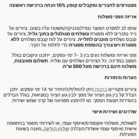
מצטרפים לחברים ומקבלים קופון 10% הנחה ברכישה ראשונה
אריזה וזמני משלוח
שימו לב למפרט המוצר (גודל/טכניקה/משטח עליו בוצע). ציורים על
נייר נמכרים ללא מסגרת
ונשלחים מגולגלים בתוך גליל.
ציורים על
קנבס נשלחים
מוכנים לתלייה
. ציורים על לוח קנבס נשלחים
ללא
מסגרת ויש צורך בהוספת מסגרת
כדי לתלות על הקיר.
זמני אריזה ומשלוח נעים בין 3 -7 ימי עסקים, ייתכנו עיקובים בגלל
המצב במדינה. כל הציורים נשלחים עם שליח.
תשלום מאובטח,
משלוח חינם ברכישה מעל 500 ש"ח.
הערות והחזרות
ציורים מקוריים
בחנות
ניתן להחליף/להחזיר עד 14 ימי עסקים. יתכן
הבדל קל בין גוון הציור על מסך לבין גוון הציור במציאות, בגלל הבדלים
בהגדרות תצוגת המסך. נא להימנע מפגיעה של קרני שמש ישירות.
שדרוגים ושירות אישי
לשאלות, משלוחי אקספרס/איסוף עצמי, או לשירותי מסגור בהתאמה
אישית (איסוף עצמי אשדוד/הובלה)
שלחו הודעה
,
מענה בשעות
הפעילות.