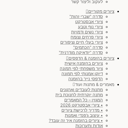
חושני
(
0
)
לעקוב וליצור קשר
ציורים מקוריים
צבעוני
(
0
)
סדרה "שברי זהות"
ציורי אבסטרקט
ציורי נוף וטבע
מינימליסטי & ג'פנדי
(
0
)
ציורי נשים ודמויות
ציורי פרחים וצומח
ציורי בעלי חיים וציפורים
יודאיקה מודרנית
(
0
)
סדרה "הכתמים"
סדרה "יודאיקה מודרנית"
ציורים בהזמנה & הדפסים
סט ציורים
(
0
)
ציורים בהזמנה אישית
ציור משפחתי לפי תמונה
דיוקן אמנותי לפי תמונה
נוף
(
0
)
הדפסי נייר בהזמנה
מאמרים & מתנות ועוד
עולם החי
(
0
)
מתנות לעובדים וארגונים
מתנה יוקרתית לחנוכת בית
המגזין – כל המאמרים
)
SOLD
(
0
• ציורי אבסטרקט 2026
• מדריך לרכישת ציורים
• עיצוב ג'פנדי ואמנות
סגול
(
0
)
• ציורים בהזמנה איך זה עובד?
אודות ותערוכות