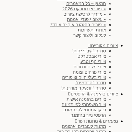
המגזין – כל המאמרים
• ציורי אבסטרקט 2026
• מדריך לרכישת ציורים
• עיצוב ג'פנדי ואמנות
• ציורים בהזמנה איך זה עובד?
אודות ותערוכות
לעקוב וליצור קשר
ציורים מקוריים
סדרה "שברי זהות"
ציורי אבסטרקט
ציורי נוף וטבע
ציורי נשים ודמויות
ציורי פרחים וצומח
ציורי בעלי חיים וציפורים
סדרה "הכתמים"
סדרה "יודאיקה מודרנית"
ציורים בהזמנה & הדפסים
ציורים בהזמנה אישית
ציור משפחתי לפי תמונה
דיוקן אמנותי לפי תמונה
הדפסי נייר בהזמנה
מאמרים & מתנות ועוד
מתנות לעובדים וארגונים
מתנה יוקרתית לחנוכת בית