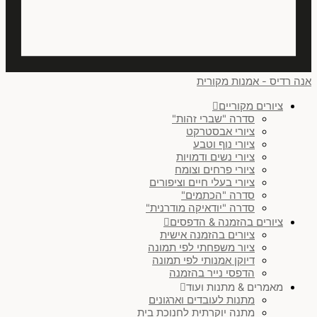
זוג בסידור אופקי
(
0
)
שלישיה בסידור אופקי
(
0
)
ריבוע
(
0
)
אנה רדיס - אמנות מקורית
עיגול
(
0
)
ציורים מקוריים
סדרה "שברי זהות"
זוג בסידור אנכי
(
0
)
ציורי אבסטרקט
ציורי נוף וטבע
לנקות הכל
ציורי נשים ודמויות
ציורי פרחים וצומח
ציורי בעלי חיים וציפורים
סדרה "הכתמים"
סדרה "יודאיקה מודרנית"
ציורים בהזמנה & הדפסים
ציורים בהזמנה אישית
ציור משפחתי לפי תמונה
דיוקן אמנותי לפי תמונה
הדפסי נייר בהזמנה
מאמרים & מתנות ועוד
מתנות לעובדים וארגונים
מתנה יוקרתית לחנוכת בית