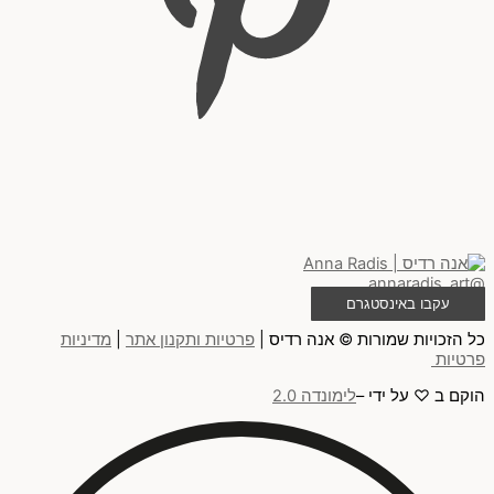
@annaradis_art
עקבו באינסטגרם
כל הזכויות שמורות © אנה רדיס |
פרטיות ותקנון אתר
|
מדיניות
פרטיות
הוקם ב ♡ על ידי –
לימונדה 2.0