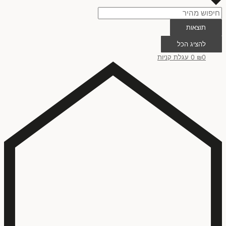
צבעי מים
(
0
)
תוצאות
אקריליק
(
0
)
להציג הכל
0
₪
0
עגלת קניות
דיו
(
0
)
שילוב צבעי מים, אקריליק ודיו
(
0
)
הדפס על נייר
(
0
)
עיפרון גרפיט
(
0
)
מנח ציור
אנכי
(
0
)
אופקי
(
0
)
אופקי או אנכי
(
0
)