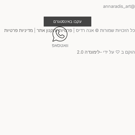
@ann
עקבו באינסטגרם
 הזכויות שמורות © אנה רדיס |
פרטיות ותקנון אתר
|
מדיניות פרטיות
וואטסאפ
קם ב ♡ על ידי –
לימונדה 2.0