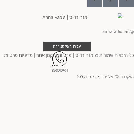
@ann
עקבו באינסטגרם
 הזכויות שמורות © אנה רדיס |
פרטיות ותקנון אתר
|
מדיניות פרטיות
וואטסאפ
קם ב ♡ על ידי –
לימונדה 2.0