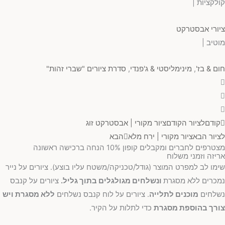
קולקציות |
ציורי אבסטרקט
מוטיב |
חום & בז'
,
מינימליסטי & ג'פנדי
,
סדרת ציורים "שברי זהות"
קודם
לציור הקודם
ציור מקורי | אבסטרקט זוג
לציור הבא
ציור מקורי | ירח מלא
הבא
מצטרפים לחברים ומקבלים קופון 10% הנחה ברכישה ראשונה
אריזה וזמני משלוח
שימו לב למפרט המוצר (גודל/טכניקה/משטח עליו בוצע). ציורים על נייר
נמכרים ללא מסגרת
ונשלחים מגולגלים בתוך גליל.
ציורים על קנבס
נשלחים
מוכנים לתלייה
. ציורים על לוח קנבס נשלחים
ללא מסגרת ויש
צורך בהוספת מסגרת
כדי לתלות על הקיר.