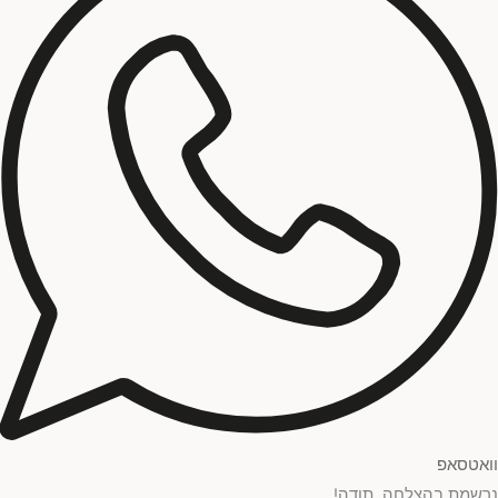
וואטסאפ
נרשמת בהצלחה, תודה!