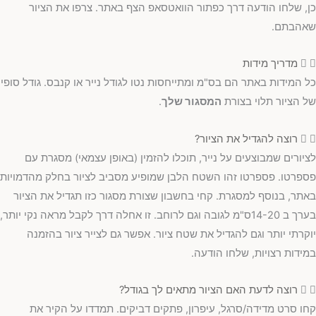
כן, שלחו הודעה דרך כפתור הוואטסאפ הצף באתר. צרפו את הציור
שאהבתם.
מדריך מידות
כל המידות באתר הם בס"מ ומתייחסות נטו לגודל נייר או קנבס. גודל סופי
של הציור תלוי בצורת
המסגור שלך
.
רוצה להגדיל את הציור?
לציורים שמבוצעים על נייר, תוכלו להזמין (באופן עצמאי) מסגרת עם
פספרטו. פספרטו זהו השטח הלבן שמופיע מסביב לציור בחלק מהדמויות
באתר, בנוסף למסגרת. קחי בחשבון שצורת מסגור כזו תגדיל את הציור
בערך ב 14-20ס"מ לגובה וגם לרוחב. זו אחלה דרך לקבל מראה נקי יותר,
יוקרתי יותר וגם להגדיל את שטח ציור. אפשר גם לצייר ציור בהזמנה
במידות רצויות, שלחו הודעה.
רוצה לדעת האם הציור מתאים לך בגודל?
קחו סרט מדידה/סרגל, עיפרון, פתקים דביקים. תמדדו על הקיר את