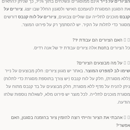
הציורים על נייר
אינם ממוסגרים ונשלחים בתוך גליל, כך שניתן להתאים
את הסגנון המסגרת לטעמכם האישי ולסגנון החלל שבו יוצג.
ציורים על
קנבס
מוכנים לתלייה עם שוליים צבועים,
ציורים על לוח קנבס
דורשים
מסגור כדי לתלות על הקיר. יש להסתמך רק על פירוט המוצר.
האם הציורים הם עבודת יד?
כל הציורים
בחנות
אלה ציורים עבודת יד של אנה רדיס.
על מה מבוצעים הציורים?
שימו לב למפרט המוצר.
באתר יש מגוון ציורים: חלק מבוצעים על נייר
(ללא מסגרת), חלק על לוח קנבס (יש צורך בתוספת מסגרת כדי לתלות)
ניתן להניח על מדף ללא מסגרת, חלק מבוצעים על בד קנבס מתוח על
מסגרת מוכנים לתלייה. לכל מוצר יש פירוט מלא, לשאלות נוספות שלחו
הודעה.
אהבתי את הציור והייתי רוצה להזמין ציור בהזמנה בסגנון, האם
אפשרי?