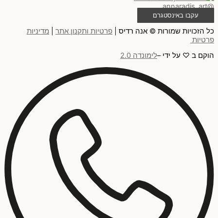
@annaradis_art
עקבו באינסטגרם
כל הזכויות שמורות © אנה רדיס |
פרטיות ותקנון אתר
|
מדיניות
פרטיות
הוקם ב ♡ על ידי –
לימונדה 2.0