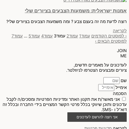
אמנות ישראלית: משמעות הצבעים בציורים שלי
רוצה לדעת מה זה בעצם צבע ? ומה משמעות הצבעים בציורים שלי?
לקריאה
‹ לפוסטים הקודמים
עמוד
1
עמוד
2
עמוד
3
עמוד
4
עמוד
5
…
עמוד
7
לפוסטים הבאים ›
JOIN
ME
לעדכונים על מאמרים חדשים,
ציורים ומבצעים הצטרפו לניוזלטר.
שם
אימייל
הסכמה
אני מאשר/ת את תקנון האתר ומדיניות הפרטיות ומסכים/ה לקבל
עדכונים ותוכן שיווקי בכלל פרטי הקשר המצויים בידי החברה ובכלל זה
דוא"ל ו -SMS.
אני רוצה להרשם לעדכונים
לקריאה
מדיניות פרטיות