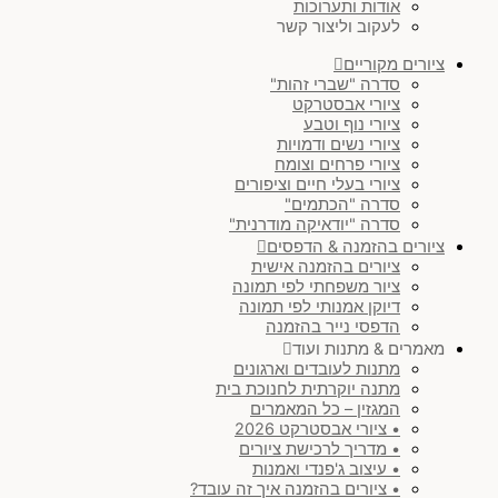
אודות ותערוכות
לעקוב וליצור קשר
ציורים מקוריים
סדרה "שברי זהות"
ציורי אבסטרקט
ציורי נוף וטבע
ציורי נשים ודמויות
ציורי פרחים וצומח
ציורי בעלי חיים וציפורים
סדרה "הכתמים"
סדרה "יודאיקה מודרנית"
ציורים בהזמנה & הדפסים
ציורים בהזמנה אישית
ציור משפחתי לפי תמונה
דיוקן אמנותי לפי תמונה
הדפסי נייר בהזמנה
מאמרים & מתנות ועוד
מתנות לעובדים וארגונים
מתנה יוקרתית לחנוכת בית
המגזין – כל המאמרים
• ציורי אבסטרקט 2026
• מדריך לרכישת ציורים
• עיצוב ג'פנדי ואמנות
• ציורים בהזמנה איך זה עובד?