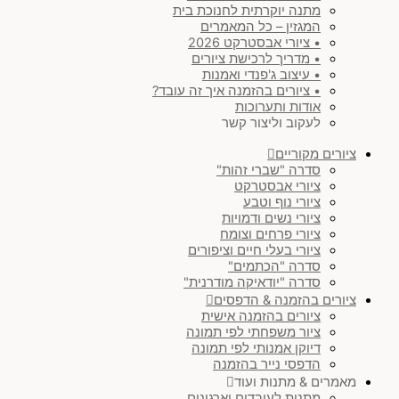
מתנה יוקרתית לחנוכת בית
המגזין – כל המאמרים
• ציורי אבסטרקט 2026
• מדריך לרכישת ציורים
• עיצוב ג'פנדי ואמנות
• ציורים בהזמנה איך זה עובד?
אודות ותערוכות
לעקוב וליצור קשר
ציורים מקוריים
סדרה "שברי זהות"
ציורי אבסטרקט
ציורי נוף וטבע
ציורי נשים ודמויות
ציורי פרחים וצומח
ציורי בעלי חיים וציפורים
סדרה "הכתמים"
סדרה "יודאיקה מודרנית"
ציורים בהזמנה & הדפסים
ציורים בהזמנה אישית
ציור משפחתי לפי תמונה
דיוקן אמנותי לפי תמונה
הדפסי נייר בהזמנה
מאמרים & מתנות ועוד
מתנות לעובדים וארגונים