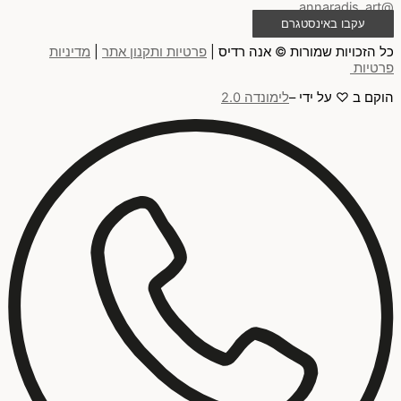
@annaradis_art
עקבו באינסטגרם
כל הזכויות שמורות © אנה רדיס |
פרטיות ותקנון אתר
|
מדיניות
פרטיות
הוקם ב ♡ על ידי –
לימונדה 2.0