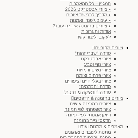
המגזין – כל המאמרים
• ציורי אבסטרקט 2026
• מדריך לרכישת ציורים
• עיצוב ג'פנדי ואמנות
• ציורים בהזמנה איך זה עובד?
אודות ותערוכות
לעקוב וליצור קשר
ציורים מקוריים
סדרה "שברי זהות"
ציורי אבסטרקט
ציורי נוף וטבע
ציורי נשים ודמויות
ציורי פרחים וצומח
ציורי בעלי חיים וציפורים
סדרה "הכתמים"
סדרה "יודאיקה מודרנית"
ציורים בהזמנה & הדפסים
ציורים בהזמנה אישית
ציור משפחתי לפי תמונה
דיוקן אמנותי לפי תמונה
הדפסי נייר בהזמנה
מאמרים & מתנות ועוד
מתנות לעובדים וארגונים
מתנה יוקרתית לחנוכת בית