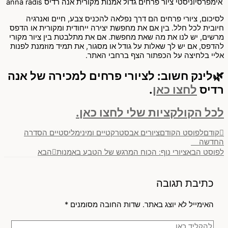
לסיכום, ציורי פרחים הם דרך נפלאה להכניס צבע, חיים ואנרגיה
חיובית לכל חלל. בין אם את מחפשת יצירה ייחודית ומקורית או הדפס
מרשים, יש לנו את מה שאת מחפשת. אם את מתלבטת בין ציור מקורי
להדפס, אם יש לך שאלות על גודל או מסגור, את תמיד מוזמנת לפנות
אליי בלחיצה על הכפתור הצף ברחבי האתר.
🌿לינק חשוב: לציורי פרחים למכירה של אנה
רדיס
לחצו כאן
.
לכל הקולקציות שלי לחצו כאן.
קודם
לפוסט הקודם
ציורים אבסטרקטיים ומינימליסטיים הסדרה
החדשה
לפוסט הבא
ציורי נוף: הכוח המרגש של הטבע באמנות
הבא
כתיבת תגובה
האימייל לא יוצג באתר.
שדות החובה מסומנים
*