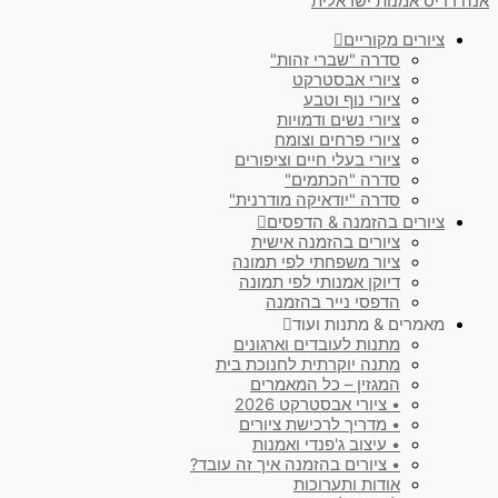
אנה רדיס אמנות ישראלית
ציורים מקוריים
סדרה "שברי זהות"
ציורי אבסטרקט
ציורי נוף וטבע
ציורי נשים ודמויות
ציורי פרחים וצומח
ציורי בעלי חיים וציפורים
סדרה "הכתמים"
סדרה "יודאיקה מודרנית"
ציורים בהזמנה & הדפסים
ציורים בהזמנה אישית
ציור משפחתי לפי תמונה
דיוקן אמנותי לפי תמונה
הדפסי נייר בהזמנה
מאמרים & מתנות ועוד
מתנות לעובדים וארגונים
מתנה יוקרתית לחנוכת בית
המגזין – כל המאמרים
• ציורי אבסטרקט 2026
• מדריך לרכישת ציורים
• עיצוב ג'פנדי ואמנות
• ציורים בהזמנה איך זה עובד?
אודות ותערוכות