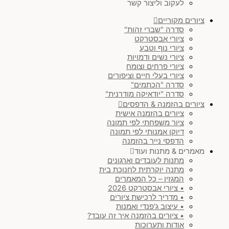
לעקוב וליצור קשר
ציורים מקוריים
סדרה "שברי זהות"
ציורי אבסטרקט
ציורי נוף וטבע
ציורי נשים ודמויות
ציורי פרחים וצומח
ציורי בעלי חיים וציפורים
סדרה "הכתמים"
סדרה "יודאיקה מודרנית"
ציורים בהזמנה & הדפסים
ציורים בהזמנה אישית
ציור משפחתי לפי תמונה
דיוקן אמנותי לפי תמונה
הדפסי נייר בהזמנה
מאמרים & מתנות ועוד
מתנות לעובדים וארגונים
מתנה יוקרתית לחנוכת בית
המגזין – כל המאמרים
• ציורי אבסטרקט 2026
• מדריך לרכישת ציורים
• עיצוב ג'פנדי ואמנות
• ציורים בהזמנה איך זה עובד?
אודות ותערוכות