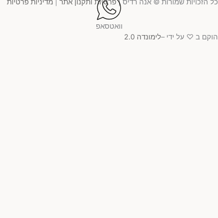
כל הזכויות שמורות © אנה רדיס |
פרטיות ותקנון אתר
|
מדיניות פרטיות
וואטסאפ
הוקם ב ♡ על ידי –
לימונדה 2.0