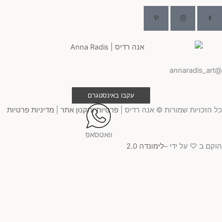
@ann
עקבו באינסטגרם
 הזכויות שמורות © אנה רדיס |
פרטיות ותקנון אתר
|
מדיניות פרטיות
וואטסאפ
קם ב ♡ על ידי –
לימונדה 2.0