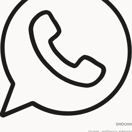
וואטסאפ
נרשמת בהצלחה, תודה!