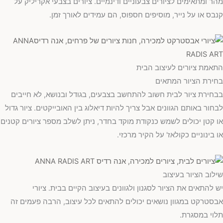
מהר ומתאימים לציורים צבעוניים ודינמיים. ציורים בצבעי אקריליק על
קנבס או על נייר, מוסיפים חספוס, הם עמידים לאורך זמן.
התאמת ציורים לעיצוב הבית
בחירת הציור המתאים
בבחירת ציור לבית חשוב להתחשב בצבעים, בגודל ובנושא, לא חייבים
לבחור באותם הגוונים אבל צריך להיות דיאלוג בין האובייקטים. ציור גדול
או קטן יכולים לשמש כנקודת מוקד בחדר, ניתן לשלב מספר ציורים קטנים
או בינוניים כקולאז' על הקיר מרכזי.
שילוב הציור בעיצוב
יש להתאים את הציור לסגנון ולגוונים בעיצוב הקיים בבית. ציורי
אבסטרקט במגוון נושאים יכולים להתאים לכל עיצוב, הרבה פעמים זה
תלוי במסגרת.