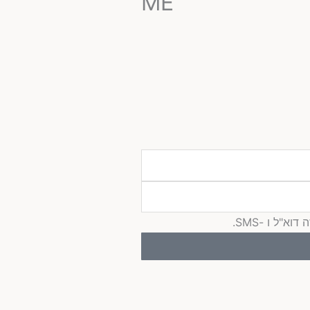
ME
"ל ו -SMS.