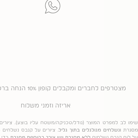
מצטרפים לחברים ומקבלים קופון 10% הנחה ברכישה ראשונה
אריזה וזמני משלוח
שימו לב למפרט המוצר (גודל/טכניקה/משטח עליו בוצע). ציורים
סגרת
ונשלחים מגולגלים בתוך גליל.
ציורים על קנבס נשלחים
מ
על לוח קנבס נשלחים
ללא מסגרת ויש צורך בהוספת מסגרת
כדי ל