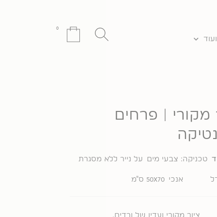
0
Search
עגלת
עוד
...
קניות
 מקורי | פרחים
טיקה
ד
טכניקה:
צבעי מים
על
נייר ללא מסגרת
ל
אנכי
50x70 ס"מ
ציור מקורי ועדין של ורדים.