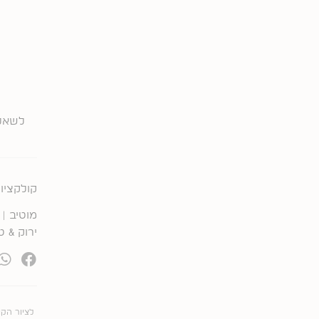
לשאלו
קולקציות
מוטיב |
ירוק & ט
קודם
לציור הקו