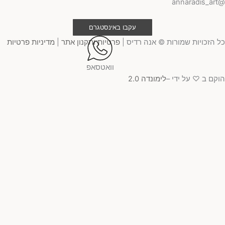
@ann
עקבו באינסטגרם
 הזכויות שמורות © אנה רדיס |
פרטיות ותקנון אתר
|
מדיניות פרטיות
וואטסאפ
קם ב ♡ על ידי –
לימונדה 2.0