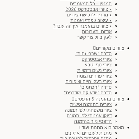
המגזין – כל המאמרים
• ציורי אבסטרקט 2026
• מדריך לרכישת ציורים
• עיצוב ג'פנדי ואמנות
• ציורים בהזמנה איך זה עובד?
אודות ותערוכות
לעקוב וליצור קשר
ציורים מקוריים
סדרה "שברי זהות"
ציורי אבסטרקט
ציורי נוף וטבע
ציורי נשים ודמויות
ציורי פרחים וצומח
ציורי בעלי חיים וציפורים
סדרה "הכתמים"
סדרה "יודאיקה מודרנית"
ציורים בהזמנה & הדפסים
ציורים בהזמנה אישית
ציור משפחתי לפי תמונה
דיוקן אמנותי לפי תמונה
הדפסי נייר בהזמנה
מאמרים & מתנות ועוד
מתנות לעובדים וארגונים
מתנה יוקרתית לחנוכת בית