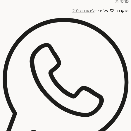
פרטיות
הוקם ב ♡ על ידי –
לימונדה 2.0