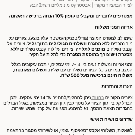
לציור הבא
ציור מקורי | אבסטרקט מינימליזם רשת
הבא
מצטרפים לחברים ומקבלים קופון 10% הנחה ברכישה ראשונה
אריזה וזמני משלוח
שימו לב למפרט המוצר (גודל/טכניקה/משטח עליו בוצע). ציורים על
נייר נמכרים ללא מסגרת
ונשלחים מגולגלים בתוך גליל.
ציורים על
קנבס נשלחים
מוכנים לתלייה
. ציורים על לוח קנבס נשלחים
ללא
מסגרת ויש צורך בהוספת מסגרת
כדי לתלות על הקיר.
זמני אריזה ומשלוח נעים בין 3 -7 ימי עסקים, ייתכנו עיקובים בגלל
המצב במדינה. כל הציורים נשלחים עם שליח.
תשלום מאובטח,
משלוח חינם ברכישה מעל 500 ש"ח.
הערות והחזרות
ציורים מקוריים
בחנות
ניתן להחליף/להחזיר עד 14 ימי עסקים. יתכן
הבדל קל בין גוון הציור על מסך לבין גוון הציור במציאות, בגלל הבדלים
בהגדרות תצוגת המסך. נא להימנע מפגיעה של קרני שמש ישירות.
שדרוגים ושירות אישי
לשאלות, משלוחי אקספרס/איסוף עצמי, או לשירותי מסגור בהתאמה