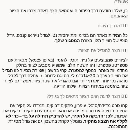
אפשרי?
כן, שלחו הודעה דרך כפתור הוואטסאפ הצף באתר. צרפו את הציור
שאהבתם.
מדריך מידות
כל המידות באתר הם בס"מ ומתייחסות נטו לגודל נייר או קנבס. גודל
סופי של הציור תלוי בצורת
המסגור שלך
.
רוצה להגדיל את הציור?
לציורים שמבוצעים על נייר, תוכלו להזמין (באופן עצמאי) מסגרת עם
פספרטו. פספרטו זהו השטח הלבן שמופיע מסביב לציור בחלק
מהדמויות באתר, בנוסף למסגרת. קחי בחשבון שצורת מסגור כזו תגדיל
את הציור בערך ב 14-20ס"מ לגובה וגם לרוחב. זו אחלה דרך לקבל
מראה נקי יותר, יוקרתי יותר וגם להגדיל את שטח ציור. אפשר גם לצייר
ציור בהזמנה במידות רצויות, שלחו הודעה.
רוצה לדעת האם הציור מתאים לך בגודל?
קחו סרט מדידה/סרגל, עיפרון, פתקים דביקים. תמדדו על הקיר את
המידה הרצויה עם סרט מדידה או סרגל. תסמנו עם פתקים דביקים את
הפינות.
לפני הדבקה על הקיר, יש להדביק תחילה על בד – כדי לא
לקלף את הצבע מהקיר.
מומלץ לקחת בחשבון גם את גודל מסגרת
המתוכננת.