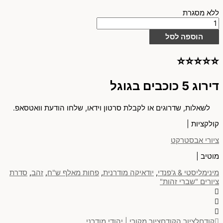
ללא מסגרת
הוספה לסל
⭐⭐⭐⭐⭐
דירוג 5 כוכבים בגוגל
לשאלות, שדרוגים או לקבלת סרטון וידאו, שלחו הודעת וואטסאפ.
קולקציות |
ציורי אבסטרקט
מוטיב |
מינימליסטי & ג'פנדי
,
יודאיקה מודרנית
,
פחות מאלף ש"ח
,
זהב
,
סדרת
ציורים "שברי זהות"
קודם
לציור הקודם
ציור מקורי | יהודי מודרני