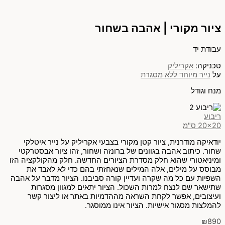
ציור מקורי | אהבה בשחור
עבודת יד
טכניקה:
אקריליק
על
נייר מיוחד ללא מסגרת
מנח וגודל
ריבוע
20x20 ס"מ
יודאיקה מודרנית, ציור קטן מקורי בצבעי אקריליק על נייר איטלקי
שחור. כיתוב אהבה בגוונים של ברונזה ושחור, זהו ציור אבסטרקטי
ומיניאטורי שהוא חלק מסדרת הציורים החדשה. חלק מהקולקציה הזו
מבוסס על מילים, אלה המילים שנאחזתי בהם כדי לא לאבד את
השפיות עם כל מה שקרה ועדיין קורה סביבנו. הציור מדבר על אהבה
שתישאר שם לנצח למרות השכול. הציור יתאים למגוון מסגרות
ועיצובים, אפשר לקחת השראה מההדמיות באתר או ליצור קשר
להמלצות מסגור אישיות. הציור אינו ממוסגר.
₪
890