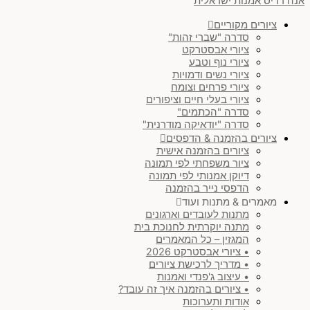
אנה רדיס אמנות ישראלית
ציורים מקוריים
סדרה "שברי זהות"
ציורי אבסטרקט
ציורי נוף וטבע
ציורי נשים ודמויות
ציורי פרחים וצומח
ציורי בעלי חיים וציפורים
סדרה "הכתמים"
סדרה "יודאיקה מודרנית"
ציורים בהזמנה & הדפסים
ציורים בהזמנה אישית
ציור משפחתי לפי תמונה
דיוקן אמנותי לפי תמונה
הדפסי נייר בהזמנה
מאמרים & מתנות ועוד
מתנות לעובדים וארגונים
מתנה יוקרתית לחנוכת בית
המגזין – כל המאמרים
• ציורי אבסטרקט 2026
• מדריך לרכישת ציורים
• עיצוב ג'פנדי ואמנות
• ציורים בהזמנה איך זה עובד?
אודות ותערוכות