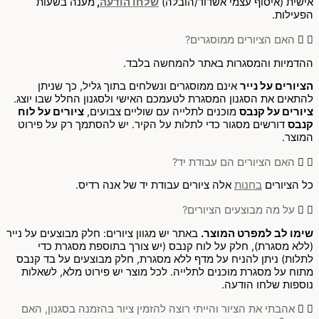
אישית (איסוף עצמי אשדוד/הובלה)
שלחו הודעה
,
מענה בשעות
הפעילות.
האם הציורים ממוסגרים?
ההדמיות והמסגרות באתר להמחשה בלבד.
הציורים על נייר
אינם ממוסגרים ונשלחים בתוך גליל, כך שניתן
להתאים את הסגנון המסגרת לטעמכם האישי ולסגנון החלל שבו יוצג.
ציורים על קנבס
מוכנים לתלייה עם שוליים צבועים,
ציורים על לוח
קנבס
דורשים מסגור כדי לתלות על הקיר. יש להסתמך רק על פירוט
המוצר.
האם הציורים הם עבודת יד?
כל הציורים
בחנות
אלה ציורים עבודת יד של אנה רדיס.
על מה מבוצעים הציורים?
שימו לב למפרט המוצר.
באתר יש מגוון ציורים: חלק מבוצעים על נייר
(ללא מסגרת), חלק על לוח קנבס (יש צורך בתוספת מסגרת כדי
לתלות) ניתן להניח על מדף ללא מסגרת, חלק מבוצעים על בד קנבס
מתוח על מסגרת מוכנים לתלייה. לכל מוצר יש פירוט מלא, לשאלות
נוספות שלחו הודעה.
אהבתי את הציור והייתי רוצה להזמין ציור בהזמנה בסגנון, האם