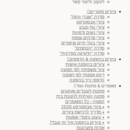
לעקוב וליצור קשר
ציורים מקוריים
סדרה "שברי זהות"
ציורי אבסטרקט
ציורי נוף וטבע
ציורי נשים ודמויות
ציורי פרחים וצומח
ציורי בעלי חיים וציפורים
סדרה "הכתמים"
סדרה "יודאיקה מודרנית"
ציורים בהזמנה & הדפסים
ציורים בהזמנה אישית
ציור משפחתי לפי תמונה
דיוקן אמנותי לפי תמונה
הדפסי נייר בהזמנה
מאמרים & מתנות ועוד
מתנות לעובדים וארגונים
מתנה יוקרתית לחנוכת בית
המגזין – כל המאמרים
• ציורי אבסטרקט 2026
• מדריך לרכישת ציורים
• עיצוב ג'פנדי ואמנות
• ציורים בהזמנה איך זה עובד?
אודות ותערוכות