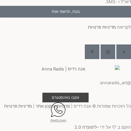
"ל ו -SMS.
בטח, תרשמי אותי
ריאה
מדיניות פרטיות
@ann
עקבו באינסטגרם
 הזכויות שמורות © אנה רדיס |
פרטיות ותקנון אתר
|
מדיניות פרטיות
וואטסאפ
קם ב ♡ על ידי –
לימונדה 2.0