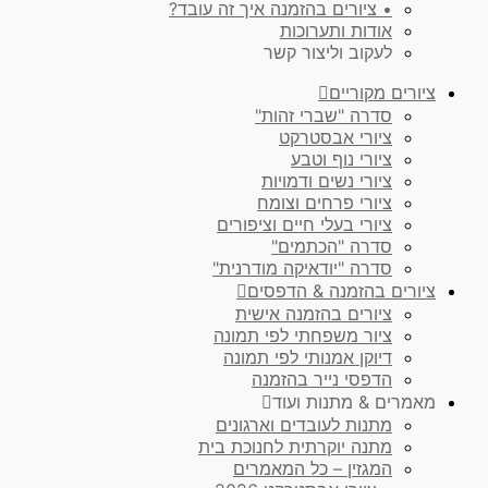
• ציורים בהזמנה איך זה עובד?
אודות ותערוכות
לעקוב וליצור קשר
ציורים מקוריים
סדרה "שברי זהות"
ציורי אבסטרקט
ציורי נוף וטבע
ציורי נשים ודמויות
ציורי פרחים וצומח
ציורי בעלי חיים וציפורים
סדרה "הכתמים"
סדרה "יודאיקה מודרנית"
ציורים בהזמנה & הדפסים
ציורים בהזמנה אישית
ציור משפחתי לפי תמונה
דיוקן אמנותי לפי תמונה
הדפסי נייר בהזמנה
מאמרים & מתנות ועוד
מתנות לעובדים וארגונים
מתנה יוקרתית לחנוכת בית
המגזין – כל המאמרים