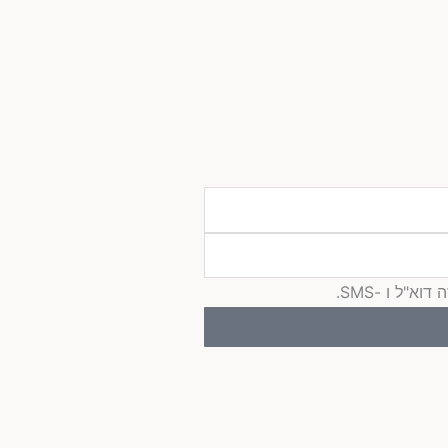
"ל ו -SMS.