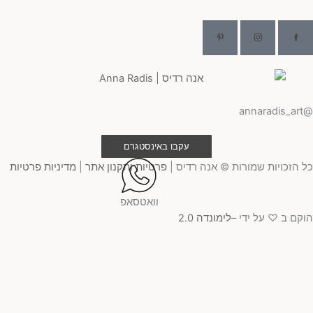
@ann
עקבו באינסטגרם
 הזכויות שמורות © אנה רדיס |
פרטיות ותקנון אתר
|
מדיניות פרטיות
וואטסאפ
קם ב ♡ על ידי –
לימונדה 2.0