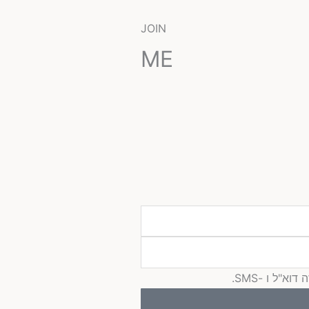
JOIN
ME
"ל ו -SMS.