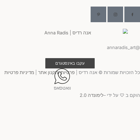
@ann
עקבו באינסטגרם
 הזכויות שמורות © אנה רדיס |
פרטיות ותקנון אתר
|
מדיניות פרטיות
וואטסאפ
קם ב ♡ על ידי –
לימונדה 2.0