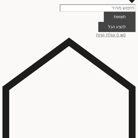
צבעי מים
(
0
)
תוצאות
אקריליק
(
0
)
להציג הכל
0
₪
0
עגלת קניות
דיו
(
0
)
שילוב צבעי מים, אקריליק ודיו
(
0
)
הדפס על נייר
(
0
)
עיפרון גרפיט
(
0
)
מנח ציור
אנכי
(
0
)
אופקי
(
0
)
אופקי או אנכי
(
0
)