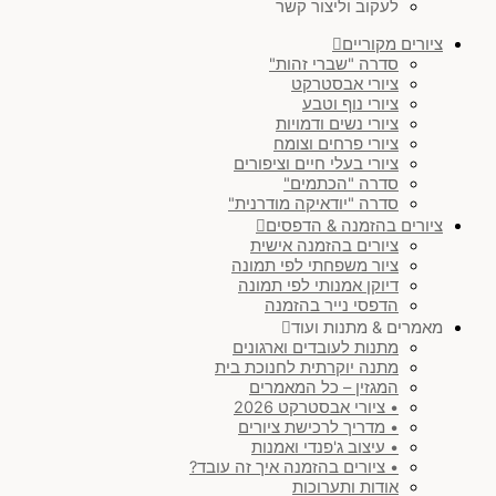
חושני
(
0
)
לעקוב וליצור קשר
ציורים מקוריים
צבעוני
(
0
)
סדרה "שברי זהות"
ציורי אבסטרקט
ציורי נוף וטבע
מינימליסטי & ג'פנדי
(
0
)
ציורי נשים ודמויות
ציורי פרחים וצומח
ציורי בעלי חיים וציפורים
יודאיקה מודרנית
(
0
)
סדרה "הכתמים"
סדרה "יודאיקה מודרנית"
ציורים בהזמנה & הדפסים
סט ציורים
(
0
)
ציורים בהזמנה אישית
ציור משפחתי לפי תמונה
דיוקן אמנותי לפי תמונה
נוף
(
0
)
הדפסי נייר בהזמנה
מאמרים & מתנות ועוד
עולם החי
(
0
)
מתנות לעובדים וארגונים
מתנה יוקרתית לחנוכת בית
המגזין – כל המאמרים
)
SOLD
(
0
• ציורי אבסטרקט 2026
• מדריך לרכישת ציורים
• עיצוב ג'פנדי ואמנות
סגול
(
0
)
• ציורים בהזמנה איך זה עובד?
אודות ותערוכות