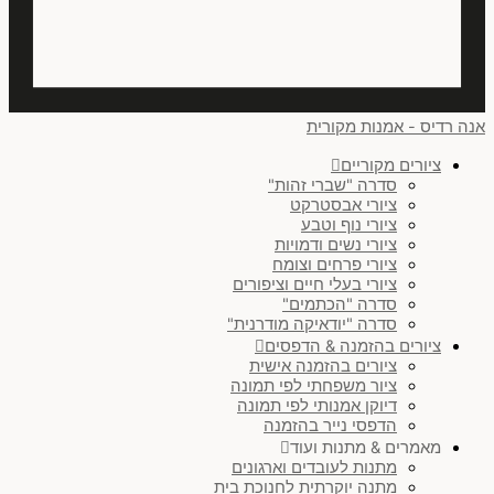
זוג בסידור אופקי
(
0
)
שלישיה בסידור אופקי
(
0
)
ריבוע
(
0
)
אנה רדיס - אמנות מקורית
עיגול
(
0
)
ציורים מקוריים
סדרה "שברי זהות"
זוג בסידור אנכי
(
0
)
ציורי אבסטרקט
ציורי נוף וטבע
לנקות הכל
ציורי נשים ודמויות
ציורי פרחים וצומח
ציורי בעלי חיים וציפורים
סדרה "הכתמים"
סדרה "יודאיקה מודרנית"
ציורים בהזמנה & הדפסים
ציורים בהזמנה אישית
ציור משפחתי לפי תמונה
דיוקן אמנותי לפי תמונה
הדפסי נייר בהזמנה
מאמרים & מתנות ועוד
מתנות לעובדים וארגונים
מתנה יוקרתית לחנוכת בית