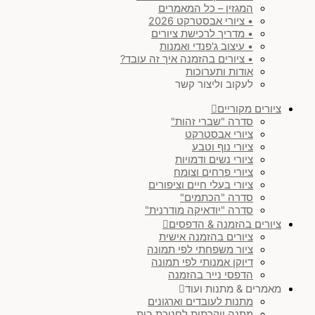
המגזין – כל המאמרים
• ציורי אבסטרקט 2026
• מדריך לרכישת ציורים
• עיצוב ג'פנדי ואמנות
• ציורים בהזמנה איך זה עובד?
אודות ותערוכות
לעקוב וליצור קשר
ציורים מקוריים
סדרה "שברי זהות"
ציורי אבסטרקט
ציורי נוף וטבע
ציורי נשים ודמויות
ציורי פרחים וצומח
ציורי בעלי חיים וציפורים
סדרה "הכתמים"
סדרה "יודאיקה מודרנית"
ציורים בהזמנה & הדפסים
ציורים בהזמנה אישית
ציור משפחתי לפי תמונה
דיוקן אמנותי לפי תמונה
הדפסי נייר בהזמנה
מאמרים & מתנות ועוד
מתנות לעובדים וארגונים
מתנה יוקרתית לחנוכת בית