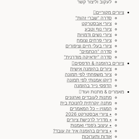
חושני
(
0
)
לעקוב וליצור קשר
ציורים מקוריים
צבעוני
(
0
)
סדרה "שברי זהות"
ציורי אבסטרקט
ציורי נוף וטבע
מינימליסטי & ג'פנדי
(
0
)
ציורי נשים ודמויות
ציורי פרחים וצומח
ציורי בעלי חיים וציפורים
יודאיקה מודרנית
(
0
)
סדרה "הכתמים"
סדרה "יודאיקה מודרנית"
ציורים בהזמנה & הדפסים
סט ציורים
(
0
)
ציורים בהזמנה אישית
ציור משפחתי לפי תמונה
דיוקן אמנותי לפי תמונה
נוף
(
0
)
הדפסי נייר בהזמנה
מאמרים & מתנות ועוד
עולם החי
(
0
)
מתנות לעובדים וארגונים
מתנה יוקרתית לחנוכת בית
המגזין – כל המאמרים
)
SOLD
(
0
• ציורי אבסטרקט 2026
• מדריך לרכישת ציורים
• עיצוב ג'פנדי ואמנות
סגול
(
0
)
• ציורים בהזמנה איך זה עובד?
אודות ותערוכות