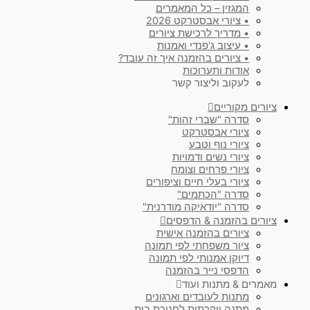
המגזין – כל המאמרים
• ציורי אבסטרקט 2026
• מדריך לרכישת ציורים
• עיצוב ג'פנדי ואמנות
• ציורים בהזמנה איך זה עובד?
אודות ותערוכות
לעקוב וליצור קשר
ציורים מקוריים
סדרה "שברי זהות"
ציורי אבסטרקט
ציורי נוף וטבע
ציורי נשים ודמויות
ציורי פרחים וצומח
ציורי בעלי חיים וציפורים
סדרה "הכתמים"
סדרה "יודאיקה מודרנית"
ציורים בהזמנה & הדפסים
ציורים בהזמנה אישית
ציור משפחתי לפי תמונה
דיוקן אמנותי לפי תמונה
הדפסי נייר בהזמנה
מאמרים & מתנות ועוד
מתנות לעובדים וארגונים
מתנה יוקרתית לחנוכת בית