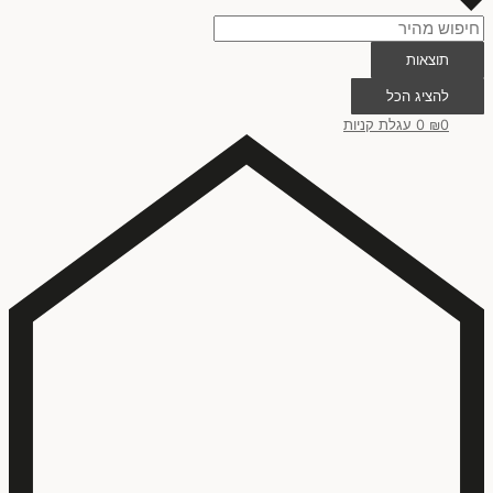
צבעי מים
(
0
)
תוצאות
אקריליק
(
0
)
להציג הכל
0
₪
0
עגלת קניות
דיו
(
0
)
שילוב צבעי מים, אקריליק ודיו
(
0
)
הדפס על נייר
(
0
)
עיפרון גרפיט
(
0
)
מנח ציור
אנכי
(
0
)
אופקי
(
0
)
אופקי או אנכי
(
0
)