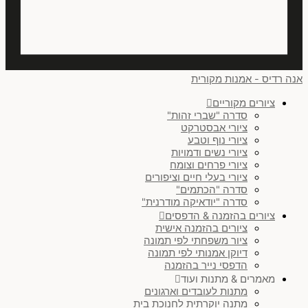
זוג בסידור אופקי
(
0
)
שלישיה בסידור אופקי
(
0
)
ריבוע
(
0
)
אנה רדיס - אמנות מקורית
עיגול
(
0
)
ציורים מקוריים
סדרה "שברי זהות"
זוג בסידור אנכי
(
0
)
ציורי אבסטרקט
ציורי נוף וטבע
לנקות הכל
ציורי נשים ודמויות
ציורי פרחים וצומח
ציורי בעלי חיים וציפורים
סדרה "הכתמים"
סדרה "יודאיקה מודרנית"
ציורים בהזמנה & הדפסים
ציורים בהזמנה אישית
ציור משפחתי לפי תמונה
דיוקן אמנותי לפי תמונה
הדפסי נייר בהזמנה
מאמרים & מתנות ועוד
מתנות לעובדים וארגונים
מתנה יוקרתית לחנוכת בית