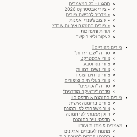
המגזין – כל המאמרים
• ציורי אבסטרקט 2026
• מדריך לרכישת ציורים
• עיצוב ג'פנדי ואמנות
• ציורים בהזמנה איך זה עובד?
אודות ותערוכות
לעקוב וליצור קשר
ציורים מקוריים
סדרה "שברי זהות"
ציורי אבסטרקט
ציורי נוף וטבע
ציורי נשים ודמויות
ציורי פרחים וצומח
ציורי בעלי חיים וציפורים
סדרה "הכתמים"
סדרה "יודאיקה מודרנית"
ציורים בהזמנה & הדפסים
ציורים בהזמנה אישית
ציור משפחתי לפי תמונה
דיוקן אמנותי לפי תמונה
הדפסי נייר בהזמנה
מאמרים & מתנות ועוד
מתנות לעובדים וארגונים
מתנה יוקרתית לחנוכת בית