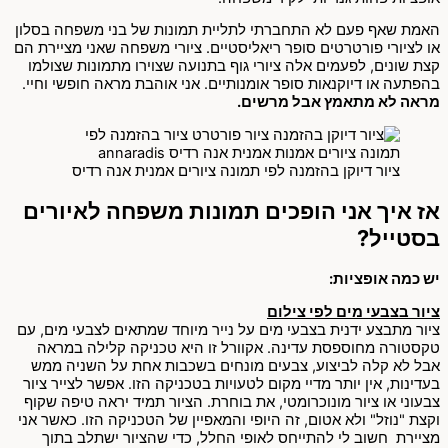
האמת שאף פעם לא התחברתי לתליית תמונות של בני משפחה בסלון
או לציורי פורטרטים סופר ריאליסטיים. ציורי משפחה שאני מציירת הם
קצת שונים, לפעמים אלה ציורי גוף בתנועה שצוירו מתמונות שצולמו
בהפתעה או דיוקנאות סופר אומנותיים. אני אוהבת מראה חופשי וחיי.
מראה לא מתאמץ אבל מרשים.
ציור דיוקן בהזמנה לפי תמונה ציורים אמנית אנה רדיס
אז איך אני הופכים תמונות משפחה לאיורים
בסטייל?
יש כמה אופציות:
ציור בצבעי מים לפי צילום
ציור מתבצע ידנית בצבעי מים על נייר מיוחד שמתאים לצבעי מים, עם
טקסטורה מחוספסת עדינה. אקוורל זו היא טכניקה קלילה במראה
אבל לא קלה לביצוע, צבעים מונחים בשכבות אחת על השניה ממש
בעדינות, אין יותר מדיי מקום לטעויות בטכניקה הזו. אפשר לצייר ציור
צבעוני או ציור מונוכרומטי, את בוחרת. הציור תמיד יראה טיפה שקוף
וקצת "נוזל" ולא אטום, זה היופי והמאפיין של הטכניקה הזו. כאשר אני
מציירת חשוב לי להתייחס לאופי החלל, כדי שהציור ישתלב בתוך