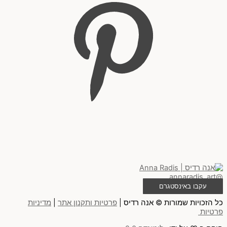
@annaradis_art
עקבו באינסטגרם
כל הזכויות שמורות © אנה רדיס |
פרטיות ותקנון אתר
|
מדיניות
פרטיות