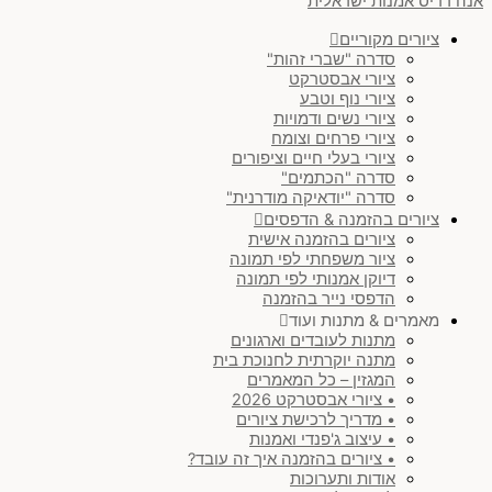
אנה רדיס אמנות ישראלית
ציורים מקוריים
סדרה "שברי זהות"
ציורי אבסטרקט
ציורי נוף וטבע
ציורי נשים ודמויות
ציורי פרחים וצומח
ציורי בעלי חיים וציפורים
סדרה "הכתמים"
סדרה "יודאיקה מודרנית"
ציורים בהזמנה & הדפסים
ציורים בהזמנה אישית
ציור משפחתי לפי תמונה
דיוקן אמנותי לפי תמונה
הדפסי נייר בהזמנה
מאמרים & מתנות ועוד
מתנות לעובדים וארגונים
מתנה יוקרתית לחנוכת בית
המגזין – כל המאמרים
• ציורי אבסטרקט 2026
• מדריך לרכישת ציורים
• עיצוב ג'פנדי ואמנות
• ציורים בהזמנה איך זה עובד?
אודות ותערוכות