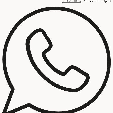
הוקם ב ♡ על ידי –
לימונדה 2.0