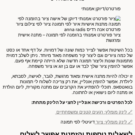
פורטרט/דיוקן אמנותי
ציור פורטרט אמנותי בהזמנה לפי תמונה – מתנה אישית
ומרגשת
בכל השיטות אפשר לצייר כמות שונה של דמויות. על דף אחד או כסט
של כמה ציורים וגם ליצור קיר משפחה מאוד מיוחד. ניתן לשלב דמוית
מתמונות שונות וליצור תמונה חדשה שלא הייתה קיימת אף פעם.
אפשר להזמין ציור שלך לבד או עם בן זוג או ציור משפחה.
זו יכולה להיות מתנה אישית ומאוד מרגשת, לגבר, לאישה, לסבתא,
ליולדת. אפשר להזמין אונליין, את רק צריכה לשלוח לי תמונות
בוואטסאפ. תוכלי להפתיע את הקרובים עם מתנה מקורית, ליום הולדת
או מתנה ליום נישואין או לחתונה.
לכל הפרטים ורכישה אונליין לחצי על הלינק מתחת:
🔗 לינק מומלץ: רגעים קטנים ומשפחתיים
🔗 לינק מומלץ: ציור
דיגיטלי לפי תמונה
לשאלות נוספות והזמנות אפשר לשלוח