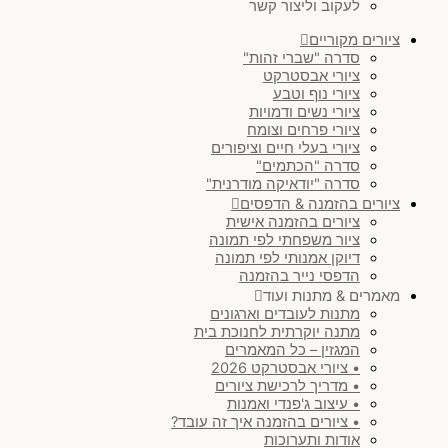
לעקוב וליצור קשר
ציורים מקוריים
סדרה "שברי זהות"
ציורי אבסטרקט
ציורי נוף וטבע
ציורי נשים ודמויות
ציורי פרחים וצומח
ציורי בעלי חיים וציפורים
סדרה "הכתמים"
סדרה "יודאיקה מודרנית"
ציורים בהזמנה & הדפסים
ציורים בהזמנה אישית
ציור משפחתי לפי תמונה
דיוקן אמנותי לפי תמונה
הדפסי נייר בהזמנה
מאמרים & מתנות ועוד
מתנות לעובדים וארגונים
מתנה יוקרתית לחנוכת בית
המגזין – כל המאמרים
• ציורי אבסטרקט 2026
• מדריך לרכישת ציורים
• עיצוב ג'פנדי ואמנות
• ציורים בהזמנה איך זה עובד?
אודות ותערוכות