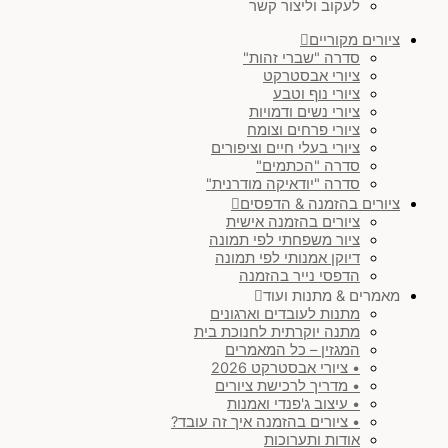
לעקוב וליצור קשר
חום & בז'
(
0
)
ציורים מקוריים
סדרה "שברי זהות"
חושני
(
0
)
ציורי אבסטרקט
ציורי נוף וטבע
ציורי נשים ודמויות
צבעוני
(
0
)
ציורי פרחים וצומח
ציורי בעלי חיים וציפורים
סדרה "הכתמים"
מינימליסטי & ג'פנדי
(
0
)
סדרה "יודאיקה מודרנית"
ציורים בהזמנה & הדפסים
ציורים בהזמנה אישית
יודאיקה מודרנית
(
0
)
ציור משפחתי לפי תמונה
דיוקן אמנותי לפי תמונה
סט ציורים
(
0
)
הדפסי נייר בהזמנה
מאמרים & מתנות ועוד
מתנות לעובדים וארגונים
נוף
(
0
)
מתנה יוקרתית לחנוכת בית
המגזין – כל המאמרים
• ציורי אבסטרקט 2026
עולם החי
(
0
)
• מדריך לרכישת ציורים
• עיצוב ג'פנדי ואמנות
• ציורים בהזמנה איך זה עובד?
)
SOLD
(
0
אודות ותערוכות