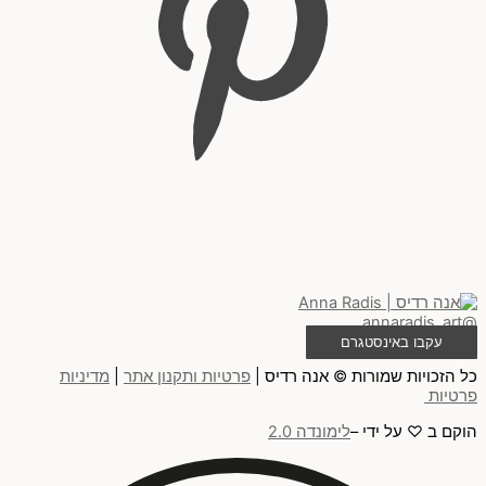
@annaradis_art
עקבו באינסטגרם
כל הזכויות שמורות © אנה רדיס |
פרטיות ותקנון אתר
|
מדיניות
פרטיות
הוקם ב ♡ על ידי –
לימונדה 2.0