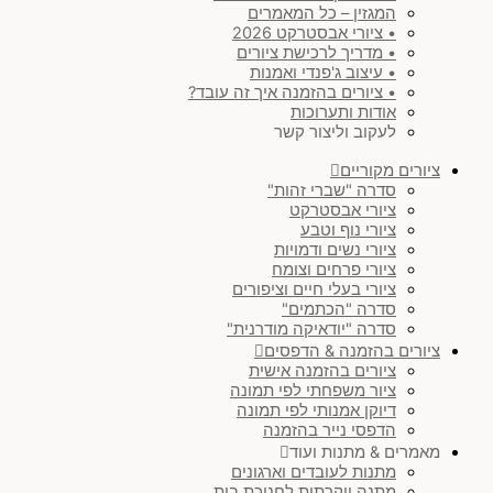
המגזין – כל המאמרים
• ציורי אבסטרקט 2026
• מדריך לרכישת ציורים
• עיצוב ג'פנדי ואמנות
• ציורים בהזמנה איך זה עובד?
אודות ותערוכות
לעקוב וליצור קשר
ציורים מקוריים
סדרה "שברי זהות"
ציורי אבסטרקט
ציורי נוף וטבע
ציורי נשים ודמויות
ציורי פרחים וצומח
ציורי בעלי חיים וציפורים
סדרה "הכתמים"
סדרה "יודאיקה מודרנית"
ציורים בהזמנה & הדפסים
ציורים בהזמנה אישית
ציור משפחתי לפי תמונה
דיוקן אמנותי לפי תמונה
הדפסי נייר בהזמנה
מאמרים & מתנות ועוד
מתנות לעובדים וארגונים
מתנה יוקרתית לחנוכת בית