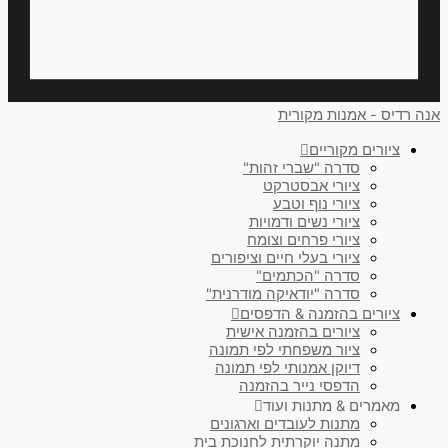
אנכי
(
0
)
אופקי
(
0
)
אנה רדיס - אמנות מקורית
אופקי או אנכי
(
0
)
ציורים מקוריים
סדרה "שברי זהות"
זוג בסידור אופקי
(
0
)
ציורי אבסטרקט
ציורי נוף וטבע
שלישיה בסידור אופקי
(
0
)
ציורי נשים ודמויות
ציורי פרחים וצומח
ריבוע
(
0
)
ציורי בעלי חיים וציפורים
סדרה "הכתמים"
עיגול
(
0
)
סדרה "יודאיקה מודרנית"
ציורים בהזמנה & הדפסים
זוג בסידור אנכי
(
0
)
ציורים בהזמנה אישית
ציור משפחתי לפי תמונה
לנקות הכל
דיוקן אמנותי לפי תמונה
הדפסי נייר בהזמנה
מאמרים & מתנות ועוד
מתנות לעובדים וארגונים
מתנה יוקרתית לחנוכת בית