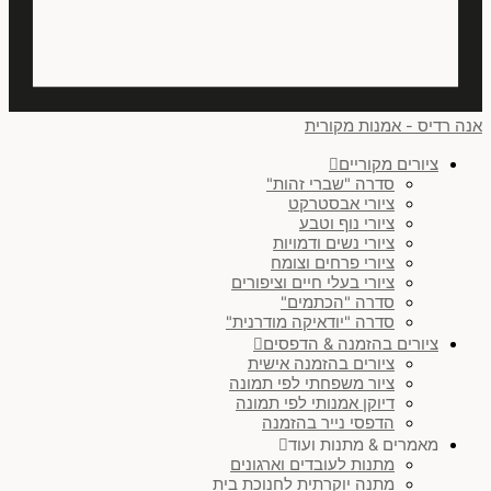
אנכי
(
0
)
אופקי
(
0
)
אנה רדיס - אמנות מקורית
אופקי או אנכי
(
0
)
ציורים מקוריים
סדרה "שברי זהות"
זוג בסידור אופקי
(
0
)
ציורי אבסטרקט
ציורי נוף וטבע
שלישיה בסידור אופקי
(
0
)
ציורי נשים ודמויות
ציורי פרחים וצומח
ריבוע
(
0
)
ציורי בעלי חיים וציפורים
סדרה "הכתמים"
עיגול
(
0
)
סדרה "יודאיקה מודרנית"
ציורים בהזמנה & הדפסים
זוג בסידור אנכי
(
0
)
ציורים בהזמנה אישית
ציור משפחתי לפי תמונה
לנקות הכל
דיוקן אמנותי לפי תמונה
הדפסי נייר בהזמנה
מאמרים & מתנות ועוד
מתנות לעובדים וארגונים
מתנה יוקרתית לחנוכת בית