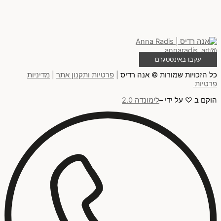
@annaradis_art
עקבו באינסטגרם
כל הזכויות שמורות © אנה רדיס |
פרטיות ותקנון אתר
|
מדיניות
פרטיות
הוקם ב ♡ על ידי –
לימונדה 2.0