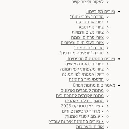
לעקוב וליצור קשר
חום & בז'
(
0
)
ציורים מקוריים
סדרה "שברי זהות"
חושני
(
0
)
ציורי אבסטרקט
ציורי נוף וטבע
ציורי נשים ודמויות
צבעוני
(
0
)
ציורי פרחים וצומח
ציורי בעלי חיים וציפורים
סדרה "הכתמים"
מינימליסטי & ג'פנדי
(
0
)
סדרה "יודאיקה מודרנית"
ציורים בהזמנה & הדפסים
ציורים בהזמנה אישית
יודאיקה מודרנית
(
0
)
ציור משפחתי לפי תמונה
דיוקן אמנותי לפי תמונה
הדפסי נייר בהזמנה
סט ציורים
(
0
)
מאמרים & מתנות ועוד
מתנות לעובדים וארגונים
נוף
(
0
)
מתנה יוקרתית לחנוכת בית
המגזין – כל המאמרים
• ציורי אבסטרקט 2026
עולם החי
(
0
)
• מדריך לרכישת ציורים
• עיצוב ג'פנדי ואמנות
• ציורים בהזמנה איך זה עובד?
)
SOLD
(
0
אודות ותערוכות