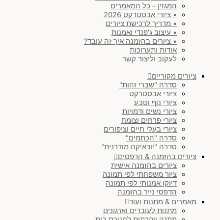
המגזין – כל המאמרים
• ציורי אבסטרקט 2026
• מדריך לרכישת ציורים
• עיצוב ג'פנדי ואמנות
• ציורים בהזמנה איך זה עובד?
אודות ותערוכות
לעקוב וליצור קשר
ציורים מקוריים
סדרה "שברי זהות"
ציורי אבסטרקט
ציורי נוף וטבע
ציורי נשים ודמויות
ציורי פרחים וצומח
ציורי בעלי חיים וציפורים
סדרה "הכתמים"
סדרה "יודאיקה מודרנית"
ציורים בהזמנה & הדפסים
ציורים בהזמנה אישית
ציור משפחתי לפי תמונה
דיוקן אמנותי לפי תמונה
הדפסי נייר בהזמנה
מאמרים & מתנות ועוד
מתנות לעובדים וארגונים
מתנה יוקרתית לחנוכת בית