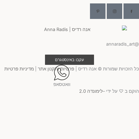
@ann
עקבו באינסטגרם
 הזכויות שמורות © אנה רדיס |
פרטיות ותקנון אתר
|
מדיניות פרטיות
וואטסאפ
קם ב ♡ על ידי –
לימונדה 2.0