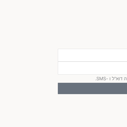
"ל ו -SMS.