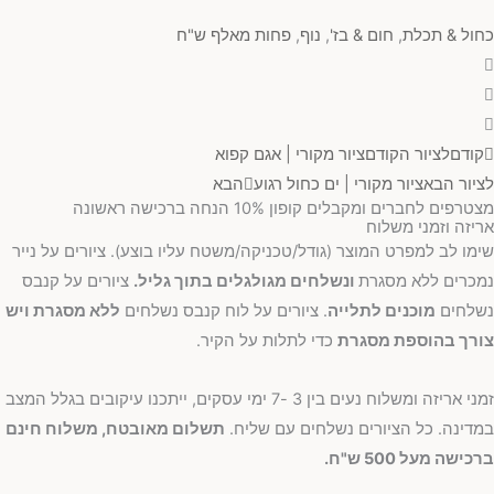
כחול & תכלת
,
חום & בז'
,
נוף
,
פחות מאלף ש"ח
קודם
לציור הקודם
ציור מקורי | אגם קפוא
לציור הבא
ציור מקורי | ים כחול רגוע
הבא
מצטרפים לחברים ומקבלים קופון 10% הנחה ברכישה ראשונה
אריזה וזמני משלוח
שימו לב למפרט המוצר (גודל/טכניקה/משטח עליו בוצע). ציורים על נייר
נמכרים ללא מסגרת
ונשלחים מגולגלים בתוך גליל.
ציורים על קנבס
נשלחים
מוכנים לתלייה
. ציורים על לוח קנבס נשלחים
ללא מסגרת ויש
צורך בהוספת מסגרת
כדי לתלות על הקיר.
זמני אריזה ומשלוח נעים בין 3 -7 ימי עסקים, ייתכנו עיקובים בגלל המצב
במדינה. כל הציורים נשלחים עם שליח.
תשלום מאובטח, משלוח חינם
ברכישה מעל 500 ש"ח.