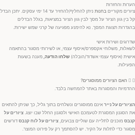
הערות והחזרות
ציורים מקוריים
בחנות
ניתן להחליף/להחזיר עד 14 ימי עסקים. יתכן הבדל
קל בין גוון הציור על מסך לבין גוון הציור במציאות, בגלל הבדלים
בהגדרות תצוגת המסך. נא להימנע מפגיעה של קרני שמש ישירות.
שדרוגים ושירות אישי
לשאלות, משלוחי אקספרס/איסוף עצמי, או לשירותי מסגור בהתאמה
אישית (איסוף עצמי אשדוד/הובלה)
שלחו הודעה
,
מענה בשעות
הפעילות.
האם הציורים ממוסגרים?
ההדמיות והמסגרות באתר להמחשה בלבד.
הציורים על נייר
אינם ממוסגרים ונשלחים בתוך גליל, כך שניתן להתאים
את הסגנון המסגרת לטעמכם האישי ולסגנון החלל שבו יוצג.
ציורים על
קנבס
מוכנים לתלייה עם שוליים צבועים,
ציורים על לוח קנבס
דורשים
מסגור כדי לתלות על הקיר. יש להסתמך רק על פירוט המוצר.