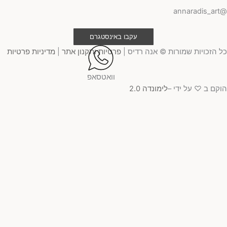
@ann
עקבו באינסטגרם
 הזכויות שמורות © אנה רדיס |
פרטיות ותקנון אתר
|
מדיניות פרטיות
וואטסאפ
קם ב ♡ על ידי –
לימונדה 2.0