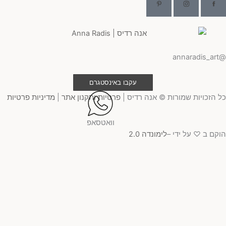
@ann
עקבו באינסטגרם
 הזכויות שמורות © אנה רדיס |
פרטיות ותקנון אתר
|
מדיניות פרטיות
וואטסאפ
קם ב ♡ על ידי –
לימונדה 2.0