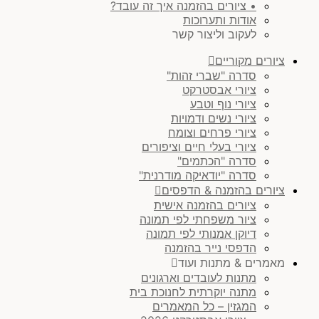
• ציורים בהזמנה איך זה עובד?
אודות ותערוכות
לעקוב וליצור קשר
ציורים מקוריים
סדרה "שברי זהות"
ציורי אבסטרקט
ציורי נוף וטבע
ציורי נשים ודמויות
ציורי פרחים וצומח
ציורי בעלי חיים וציפורים
סדרה "הכתמים"
סדרה "יודאיקה מודרנית"
ציורים בהזמנה & הדפסים
ציורים בהזמנה אישית
ציור משפחתי לפי תמונה
דיוקן אמנותי לפי תמונה
הדפסי נייר בהזמנה
מאמרים & מתנות ועוד
מתנות לעובדים וארגונים
מתנה יוקרתית לחנוכת בית
המגזין – כל המאמרים