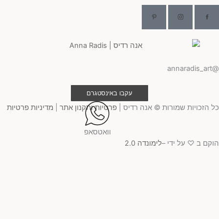
@ann
עקבו באינסטגרם
 הזכויות שמורות © אנה רדיס |
פרטיות ותקנון אתר
|
מדיניות פרטיות
וואטסאפ
קם ב ♡ על ידי –
לימונדה 2.0