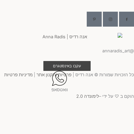
@ann
עקבו באינסטגרם
 הזכויות שמורות © אנה רדיס |
פרטיות ותקנון אתר
|
מדיניות פרטיות
וואטסאפ
קם ב ♡ על ידי –
לימונדה 2.0